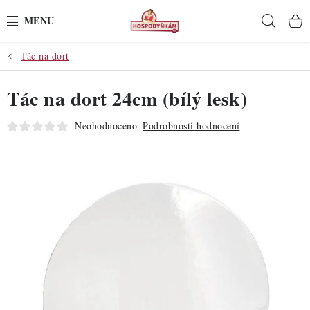
Přejít
Hleda
na
obsah
Tác na dort
POTŘEBY
Tác na dort 24cm (bílý lesk)
POMŮCKY
Neohodnoceno
Podrobnosti hodnocení
SUROVINY
DEKORACE
PRO OSLAVY
DO KUCHYNĚ
POCHUTINY