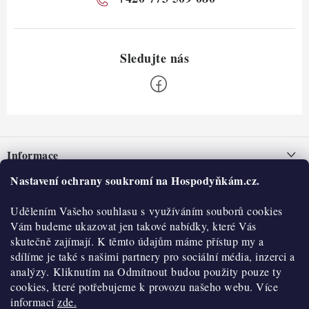
Z
á
Informace
p
a
Nastavení ochrany soukromí na Hospodyňkám.cz.
Nepřevzetí zásilky na dobírku
O nás
t
Obchodní podmínky
Udělením Vašeho souhlasu s využíváním souborů cookies
í
Historie
O nákupu
Vám budeme ukazovat jen takové nabídky, které Vás
Hodnocení obchodu
skutečně zajímají. K těmto údajům máme přístup my a
Kontakty
Reklamace a vratky
sdílíme je také s našimi partnery pro sociální média, inzerci a
Blog
analýzy. Kliknutím na Odmítnout budou použity pouze ty
cookies, které potřebujeme k provozu našeho webu. Více
Moje objednávka
Výdejní místa
informací
zde.