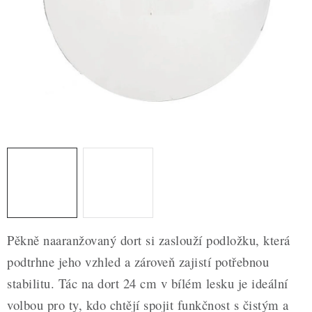
ZDRAVÉ PEČENÍ
DÁRKOVÉ POUKAZY
TÉMATICKÉ PRODUKTY
PROFI BALENÍ
NOVÉ ZBOŽÍ
ZNAČKY
Nepřevzetí zásilky na dobírku
Obchodní podmínky
Pěkně naaranžovaný dort si zaslouží podložku, která
Hodnocení obchodu
Blog
Moje objednávka
podtrhne jeho vzhled a zároveň zajistí potřebnou
Podmínky ochrany osobních údajů
stabilitu. Tác na dort 24 cm v bílém lesku je ideální
volbou pro ty, kdo chtějí spojit funkčnost s čistým a