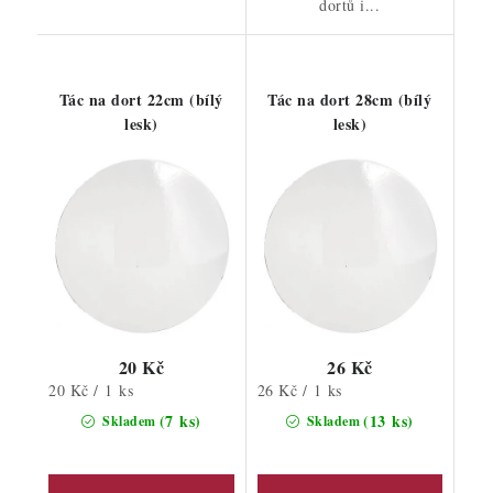
dortů i...
Tác na dort 22cm (bílý
Tác na dort 28cm (bílý
lesk)
lesk)
20 Kč
26 Kč
Měrná
Měrná
20 Kč / 1 ks
26 Kč / 1 ks
cena:
cena:
(7 ks)
(13 ks)
Skladem
Skladem