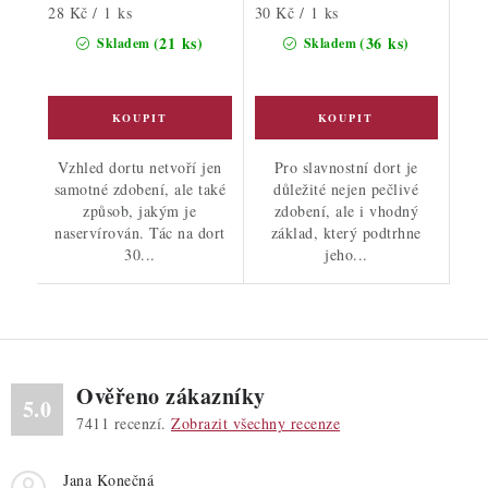
Měrná
Měrná
28 Kč / 1 ks
30 Kč / 1 ks
cena:
cena:
(21 ks)
(36 ks)
Skladem
Skladem
Vzhled dortu netvoří jen
Pro slavnostní dort je
samotné zdobení, ale také
důležité nejen pečlivé
způsob, jakým je
zdobení, ale i vhodný
naservírován. Tác na dort
základ, který podtrhne
30...
jeho...
Ověřeno zákazníky
5.0
7411
recenzí.
Zobrazit všechny recenze
Jana Konečná