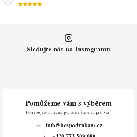
Sledujte nás na Instagramu
Pomůžeme vám s výběrem
Potřebujete s něčím poradit? Jsme tu pro vás!
info
@
hospodynkam.cz
+420 773 509 080