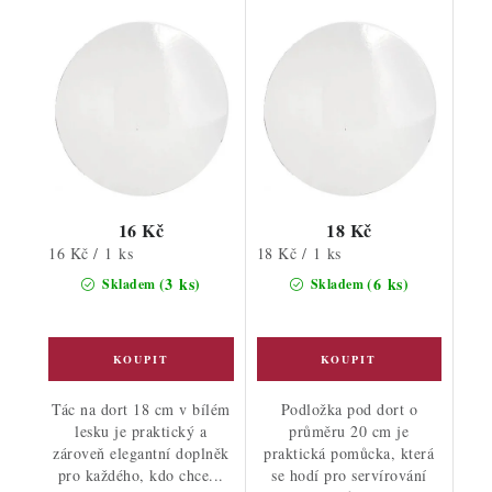
16 Kč
18 Kč
Měrná
Měrná
16 Kč / 1 ks
18 Kč / 1 ks
cena:
cena:
(3 ks)
(6 ks)
Skladem
Skladem
Tác na dort 18 cm v bílém
Podložka pod dort o
lesku je praktický a
průměru 20 cm je
zároveň elegantní doplněk
praktická pomůcka, která
pro každého, kdo chce...
se hodí pro servírování