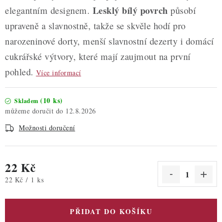
Lesklý bílý povrch
elegantním designem.
působí
upraveně a slavnostně, takže se skvěle hodí pro
narozeninové dorty, menší slavnostní dezerty i domácí
cukrářské výtvory, které mají zaujmout na první
pohled.
Více informací
(10 ks)
Skladem
12.8.2026
Možnosti doručení
22 Kč
Měrná cena:
22 Kč / 1 ks
PŘIDAT DO KOŠÍKU