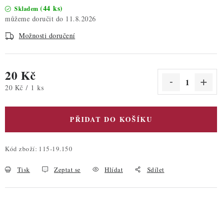
(44 ks)
Skladem
11.8.2026
Možnosti doručení
20 Kč
Měrná cena:
20 Kč / 1 ks
PŘIDAT DO KOŠÍKU
Kód zboží:
115-19.150
Tisk
Zeptat se
Hlídat
Sdílet