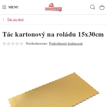
Přejít
Hleda
na
obsah
Tác na dort
POTŘEBY
Tác kartonový na roládu 15x30cm
POMŮCKY
Neohodnoceno
Podrobnosti hodnocení
SUROVINY
DEKORACE
PRO OSLAVY
DO KUCHYNĚ
POCHUTINY