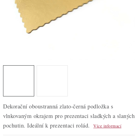
ZDRAVÉ PEČENÍ
DÁRKOVÉ POUKAZY
TÉMATICKÉ PRODUKTY
PROFI BALENÍ
NOVÉ ZBOŽÍ
ZNAČKY
Nepřevzetí zásilky na dobírku
Obchodní podmínky
Dekorační oboustranná zlato-černá podložka s
Hodnocení obchodu
Blog
Moje objednávka
vlnkovaným okrajem pro prezentaci sladkých a slaných
Podmínky ochrany osobních údajů
pochutin. Ideální k prezentaci rolád.
Více informací