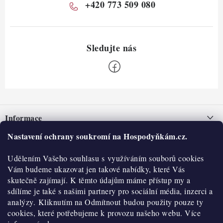
+420 773 509 080
Z
á
Informace
p
a
Nastavení ochrany soukromí na Hospodyňkám.cz.
Nepřevzetí zásilky na dobírku
O nás
t
Obchodní podmínky
Udělením Vašeho souhlasu s využíváním souborů cookies
í
Historie
O nákupu
Vám budeme ukazovat jen takové nabídky, které Vás
Hodnocení obchodu
skutečně zajímají. K těmto údajům máme přístup my a
Kontakty
Reklamace a vratky
sdílíme je také s našimi partnery pro sociální média, inzerci a
Blog
analýzy. Kliknutím na Odmítnout budou použity pouze ty
cookies, které potřebujeme k provozu našeho webu. Více
Moje objednávka
Výdejní místa