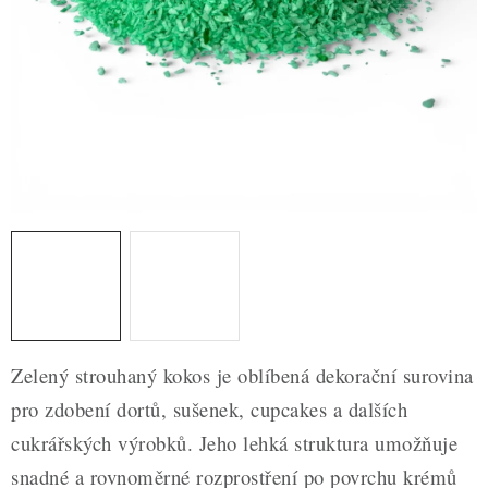
ZDRAVÉ PEČENÍ
DÁRKOVÉ POUKAZY
TÉMATICKÉ PRODUKTY
PROFI BALENÍ
NOVÉ ZBOŽÍ
ZNAČKY
Nepřevzetí zásilky na dobírku
Obchodní podmínky
Zelený strouhaný kokos je oblíbená dekorační surovina
Hodnocení obchodu
Blog
Moje objednávka
pro zdobení dortů, sušenek, cupcakes a dalších
Podmínky ochrany osobních údajů
cukrářských výrobků. Jeho lehká struktura umožňuje
snadné a rovnoměrné rozprostření po povrchu krémů