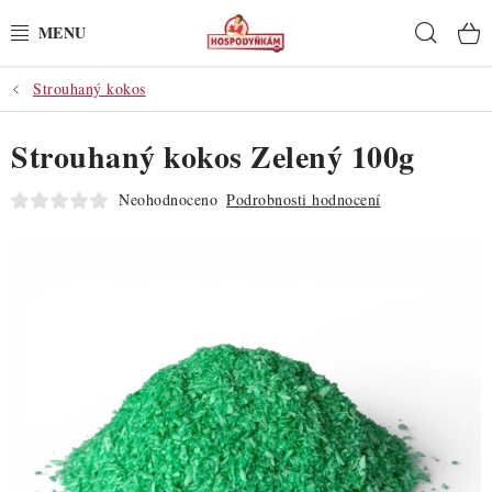
Přejít
Hleda
na
obsah
Strouhaný kokos
POTŘEBY
Strouhaný kokos Zelený 100g
POMŮCKY
Neohodnoceno
Podrobnosti hodnocení
SUROVINY
DEKORACE
PRO OSLAVY
DO KUCHYNĚ
POCHUTINY