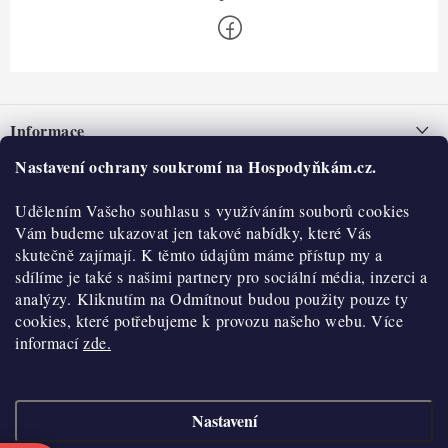
Z
á
Informace
p
a
Nastavení ochrany soukromí na Hospodyňkám.cz.
Nepřevzetí zásilky na dobírku
O nás
t
Obchodní podmínky
Udělením Vašeho souhlasu s využíváním souborů cookies
í
Historie
O nákupu
Vám budeme ukazovat jen takové nabídky, které Vás
Hodnocení obchodu
skutečně zajímají. K těmto údajům máme přístup my a
Kontakty
Reklamace a vratky
sdílíme je také s našimi partnery pro sociální média, inzerci a
Blog
analýzy. Kliknutím na Odmítnout budou použity pouze ty
cookies, které potřebujeme k provozu našeho webu. Více
Moje objednávka
Výdejní místa
informací
zde.
Podmínky ochrany osobních údajů
Cookies
Nastavení
Vydělávejte s námi
Copyright 2026
Hospodyňkám.cz
. Všechna práva vyhrazena.
Upravit nastavení