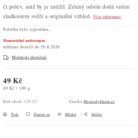
či polev, aniž by je zatížil. Zelený odstín dodá vašim
sladkostem svěží a originální vzhled.
Více informací
Položka byla vyprodána…
Momentálně nedostupné
20.8.2026
Možnosti doručení
49 Kč
Měrná cena:
49 Kč / 100 g
Kód zboží:
125-23
Značka:
Hospodyňkám.cz
Tisk
Zeptat se
Hlídat
Sdílet