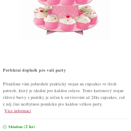
ZDRAVÉ PEČENÍ
DÁRKOVÉ POUKAZY
TÉMATICKÉ PRODUKTY
PROFI BALENÍ
NOVÉ ZBOŽÍ
Perfektní doplněk pro vaši party
ZNAČKY
Přinášíme vám jednoduše praktický stojan na cupcakes ve třech
patrech, který je ideální pro každou oslavu. Tento kartonový stojan
Nepřevzetí zásilky na dobírku
Obchodní podmínky
růžové barvy s puntíky je určen k servírování až 24ks cupcakes, což
Hodnocení obchodu
Blog
Moje objednávka
z něj činí nezbytnou pomůcku pro každou velkou party.
Více informací
Podmínky ochrany osobních údajů
(2 ks)
Skladem