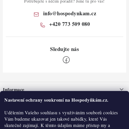
Potřebujete s něčím poradit? Jsme tu pro vás!
info
@
hospodynkam.cz
+420 773 509 080
Z
á
Informace
p
a
Nastavení ochrany soukromí na Hospodyňkám.cz.
Nepřevzetí zásilky na dobírku
O nás
t
Obchodní podmínky
Udělením Vašeho souhlasu s využíváním souborů cookies
í
Historie
O nákupu
Vám budeme ukazovat jen takové nabídky, které Vás
Hodnocení obchodu
skutečně zajímají. K těmto údajům máme přístup my a