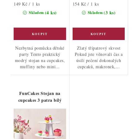
Měrná
Měrná
149 Kč / 1 ks
154 Kč / 1 ks
cena:
cena:
(4 ks)
(3 ks)
Skladem
Skladem
Nezbytná pomůcka dětské
Zlatý třípatrový skvost
party Tento praktický
Pokud jste věnovali čas a
modrý stojan na cupcakes,
úsilí pečení dokonalých
muffiny nebo mini...
cupcaků, makronek,...
FunCakes Stojan na
cupcakes 3 patra bílý