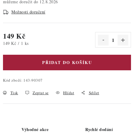
12.8.2026
Možnosti doručení
149 Kč
Měrná cena:
149 Kč / 1 ks
PŘIDAT DO KOŠÍKU
Kód zboží:
143-90307
Tisk
Zeptat se
Hlídat
Sdílet
Výhodné akce
Rychlé dodání