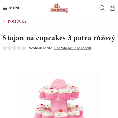
Přejít
Hleda
na
obsah
POMŮCKY
POTŘEBY
Stojan na cupcakes 3 patra růžový
POMŮCKY
Neohodnoceno
Podrobnosti hodnocení
SUROVINY
DEKORACE
PRO OSLAVY
DO KUCHYNĚ
POCHUTINY