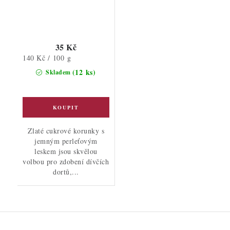
35 Kč
Měrná
140 Kč / 100 g
cena:
(12 ks)
Skladem
Zlaté cukrové korunky s
jemným perleťovým
leskem jsou skvělou
volbou pro zdobení dívčích
dortů,...