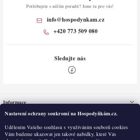
Potřebujete s něčím poradit? Jsme tu pro vás!
info
@
hospodynkam.cz
+420 773 509 080
Z
á
Informace
p
a
Nastavení ochrany soukromí na Hospodyňkám.cz.
Nepřevzetí zásilky na dobírku
O nás
t
Obchodní podmínky
Udělením Vašeho souhlasu s využíváním souborů cookies
í
Historie
O nákupu
Vám budeme ukazovat jen takové nabídky, které Vás
Hodnocení obchodu