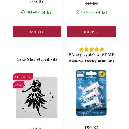
105 Kč
212 Kč
(4 ks)
(4 ks)
Skladem
Skladem
Pístový vypichovač PME
Cake Star Stencil víla
sněhové vločky mini 3ks
34 %
Akce
150 Kč