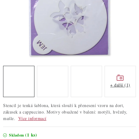
ZDRAVÉ PEČENÍ
DÁRKOVÉ POUKAZY
TÉMATICKÉ PRODUKTY
PROFI BALENÍ
NOVÉ ZBOŽÍ
ZNAČKY
+ další (1)
Nepřevzetí zásilky na dobírku
Obchodní podmínky
Stencil je tenká šablona, která slouží k přenesení vzoru na dort,
Hodnocení obchodu
Blog
Moje objednávka
zákusek a cappuccino. Motivy obsažené v balení: motýli, hvězdy,
mašle.
Více informací
Podmínky ochrany osobních údajů
(1 ks)
Skladem