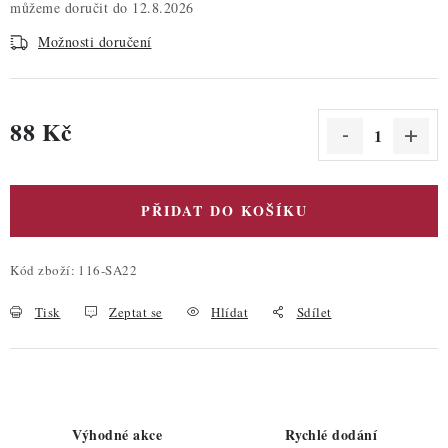
12.8.2026
Možnosti doručení
88 Kč
Měrná cena:
PŘIDAT DO KOŠÍKU
Kód zboží:
116-SA22
Tisk
Zeptat se
Hlídat
Sdílet
Výhodné akce
Rychlé dodání