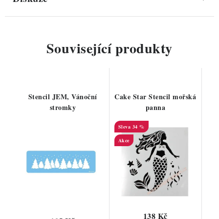
Související produkty
Stencil JEM, Vánoční
Cake Star Stencil mořská
stromky
panna
34 %
Akce
138 Kč