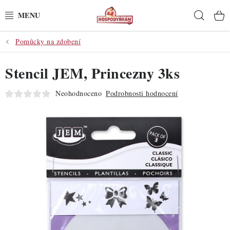
Přejít
Hleda
na
obsah
Pomůcky na zdobení
POTŘEBY
Stencil JEM, Princezny 3ks
POMŮCKY
Neohodnoceno
Podrobnosti hodnocení
SUROVINY
DEKORACE
PRO OSLAVY
DO KUCHYNĚ
POCHUTINY