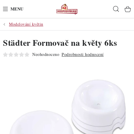
Přejít
Hleda
na
obsah
Modelování květin
POTŘEBY
Städter Formovač na květy 6ks
POMŮCKY
Neohodnoceno
Podrobnosti hodnocení
SUROVINY
DEKORACE
PRO OSLAVY
DO KUCHYNĚ
POCHUTINY