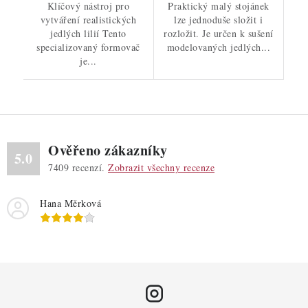
Klíčový nástroj pro
Praktický malý stojánek
vytváření realistických
lze jednoduše složit i
jedlých lilií Tento
rozložit. Je určen k sušení
specializovaný formovač
modelovaných jedlých...
je...
Ověřeno zákazníky
5.0
7409
recenzí.
Zobrazit všechny recenze
Hana Měrková