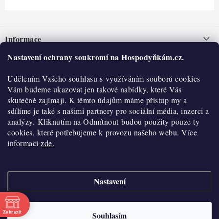
Z
á
Informace
p
a
Nastavení ochrany soukromí na Hospodyňkám.cz.
Nepřevzetí zásilky na dobírku
O nás
t
Obchodní podmínky
Udělením Vašeho souhlasu s využíváním souborů cookies
í
Historie
O nákupu
Vám budeme ukazovat jen takové nabídky, které Vás
Hodnocení obchodu
skutečně zajímají. K těmto údajům máme přístup my a
Kontakty
Reklamace a vratky
sdílíme je také s našimi partnery pro sociální média, inzerci a
Blog
analýzy. Kliknutím na Odmítnout budou použity pouze ty
cookies, které potřebujeme k provozu našeho webu. Více
Moje objednávka
Výdejní místa
informací
zde.
Podmínky ochrany osobních údajů
Cookies
Nastavení
Vydělávejte s námi
Copyright 2026
Hospodyňkám.cz
. Všechna práva vyhrazena.
Upravit nastavení
cookies
Velkoobchod
Zobrazit
Souhlasím
Vytvořil Shoptet