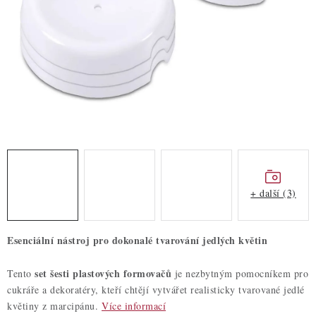
ZDRAVÉ PEČENÍ
DÁRKOVÉ POUKAZY
TÉMATICKÉ PRODUKTY
PROFI BALENÍ
NOVÉ ZBOŽÍ
ZNAČKY
+ další (3)
Nepřevzetí zásilky na dobírku
Obchodní podmínky
Esenciální nástroj pro dokonalé tvarování jedlých květin
Hodnocení obchodu
Blog
Moje objednávka
Podmínky ochrany osobních údajů
set šesti plastových formovačů
Tento
je nezbytným pomocníkem pro
cukráře a dekoratéry, kteří chtějí vytvářet realisticky tvarované jedlé
květiny z marcipánu.
Více informací