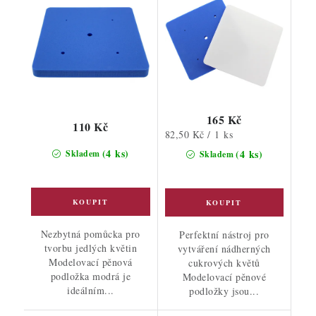
165 Kč
110 Kč
Měrná
82,50 Kč / 1 ks
cena:
(4 ks)
(4 ks)
Skladem
Skladem
Nezbytná pomůcka pro
Perfektní nástroj pro
tvorbu jedlých květin
vytváření nádherných
Modelovací pěnová
cukrových květů
podložka modrá je
Modelovací pěnové
ideálním...
podložky jsou...