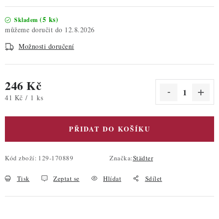
(5 ks)
Skladem
12.8.2026
Možnosti doručení
246 Kč
Měrná cena:
41 Kč / 1 ks
PŘIDAT DO KOŠÍKU
Kód zboží:
129-170889
Značka:
Städter
Tisk
Zeptat se
Hlídat
Sdílet