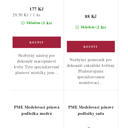
177 Kč
Měrná
29,50 Kč / 1 ks
88 Kč
cena:
(1 ks)
Skladem
(2 ks)
Skladem
Nezbytný nástroj pro
Nezbytný pomocník pro
dokonalé marcipánové
dokonalé cukrářské květiny
květy Tyto specializované
Představujeme
plastové mističky jsou...
specializovanou
modelovací...
PME Modelovací pěnová
PME Modelovací pěnové
podložka modrá
podložky sada