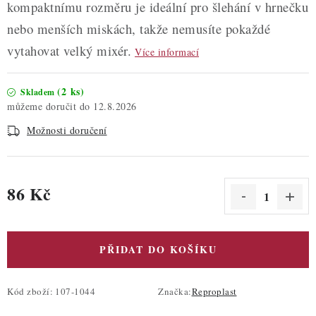
kompaktnímu rozměru je ideální pro šlehání v hrnečku
nebo menších miskách, takže nemusíte pokaždé
vytahovat velký mixér.
Více informací
(2 ks)
Skladem
12.8.2026
Možnosti doručení
86 Kč
Měrná cena:
PŘIDAT DO KOŠÍKU
Kód zboží:
107-1044
Značka:
Reproplast