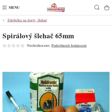
Přejít
Hleda
na
obsah
Zdobička na dorty, šlehač
POTŘEBY
Spirálový šlehač 65mm
POMŮCKY
Neohodnoceno
Podrobnosti hodnocení
SUROVINY
DEKORACE
PRO OSLAVY
DO KUCHYNĚ
POCHUTINY