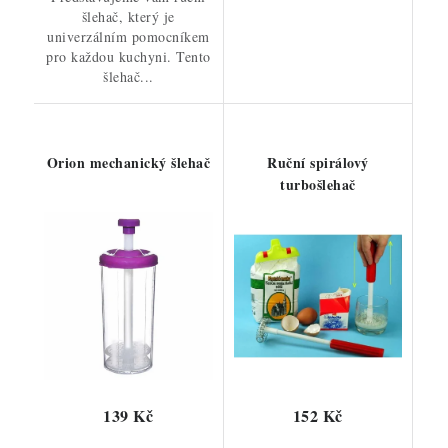
šlehač, který je
univerzálním pomocníkem
pro každou kuchyni. Tento
šlehač...
Orion mechanický šlehač
Ruční spirálový
turbošlehač
139 Kč
152 Kč