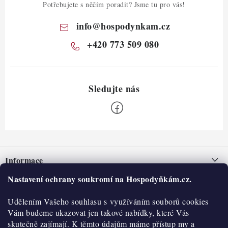
Potřebujete s něčím poradit? Jsme tu pro vás!
info
@
hospodynkam.cz
+420 773 509 080
Z
á
Informace
p
a
Nastavení ochrany soukromí na Hospodyňkám.cz.
Nepřevzetí zásilky na dobírku
O nás
t
Obchodní podmínky
Udělením Vašeho souhlasu s využíváním souborů cookies
í
Historie
O nákupu
Vám budeme ukazovat jen takové nabídky, které Vás
Hodnocení obchodu
skutečně zajímají. K těmto údajům máme přístup my a