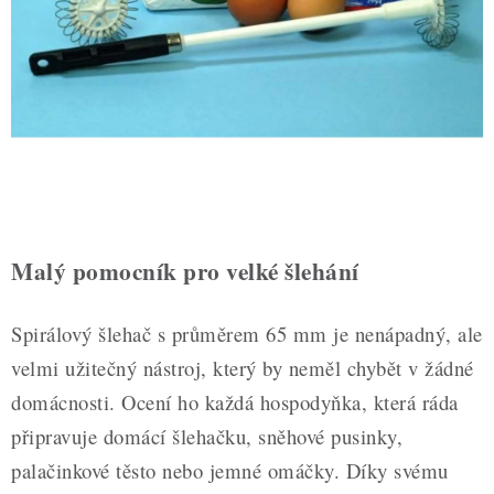
ZDRAVÉ PEČENÍ
DÁRKOVÉ POUKAZY
TÉMATICKÉ PRODUKTY
PROFI BALENÍ
NOVÉ ZBOŽÍ
Malý pomocník pro velké šlehání
ZNAČKY
Spirálový šlehač s průměrem 65 mm je nenápadný, ale
Nepřevzetí zásilky na dobírku
Obchodní podmínky
velmi užitečný nástroj, který by neměl chybět v žádné
Hodnocení obchodu
Blog
Moje objednávka
domácnosti. Ocení ho každá hospodyňka, která ráda
Podmínky ochrany osobních údajů
připravuje domácí šlehačku, sněhové pusinky,
palačinkové těsto nebo jemné omáčky. Díky svému