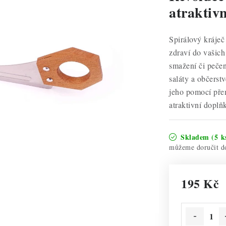
atraktiv
Spirálový kráječ
zdraví do vašich
smažení či pečen
saláty a občerst
jeho pomocí přem
atraktivní doplň
Skladem
(5 k
195 Kč
Měrná cena: