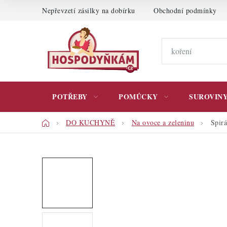
Přejít
Nepřevzetí zásilky na dobírku
Obchodní podmínky
na
obsah
POTŘEBY
POMŮCKY
SUROVIN
Domů
DO KUCHYNĚ
Na ovoce a zeleninu
Spirá