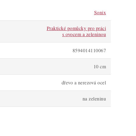
Sonix
Praktické pomůcky pro práci
s ovocem a zeleninou
8594014110067
10 cm
dřevo a nerezová ocel
na zeleninu