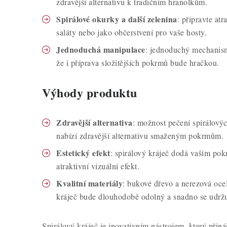
zdravější alternativu k tradičním hranolkům.
Spirálové okurky a další zelenina
: připravte atr
saláty nebo jako občerstvení pro vaše hosty.
Jednoduchá manipulace
: jednoduchý mechanism
že i příprava složitějších pokrmů bude hračkou.
Výhody produktu
Zdravější alternativa
: možnost pečení spirálový
nabízí zdravější alternativu smaženým pokrmům.
Estetický efekt
: spirálový kráječ dodá vašim pok
atraktivní vizuální efekt.
Kvalitní materiály
: bukové dřevo a nerezová ocel
kráječ bude dlouhodobě odolný a snadno se udržu
Spirálový kráječ je inovativním nástrojem, který přiná