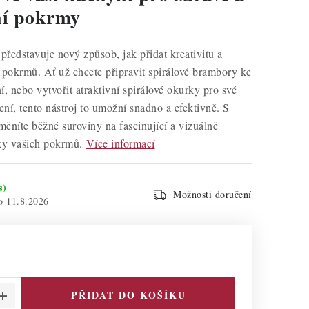
ní pokrmy
 představuje nový způsob, jak přidat kreativitu a
 pokrmů. Ať už chcete připravit spirálové brambory ke
í, nebo vytvořit atraktivní spirálové okurky pro své
vení, tento nástroj to umožní snadno a efektivně. S
ěníte běžné suroviny na fascinující a vizuálně
ky vašich pokrmů.
Více informací
s)
Možnosti doručení
11.8.2026
PŘIDAT DO KOŠÍKU