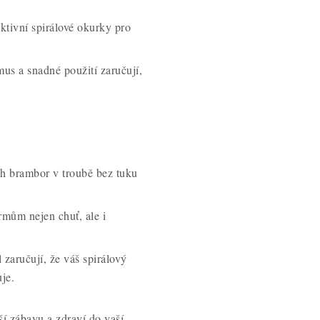
aktivní spirálové okurky pro
us a snadné použití zaručují,
ch brambor v troubě bez tuku
rmům nejen chuť, ale i
 zaručují, že váš spirálový
je.
ší zábavu a zdraví do vaší