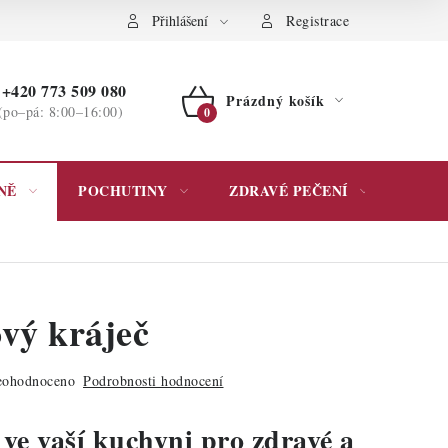
ochrany osobních údajů
Přihlášení
Registrace
+420 773 509 080
Prázdný košík
(po–pá: 8:00–16:00)
NÁKUPNÍ
KOŠÍK
NĚ
POCHUTINY
ZDRAVÉ PEČENÍ
DÁR
ový kráječ
ohodnoceno
Podrobnosti hodnocení
 ve vaší kuchyni pro zdravé a