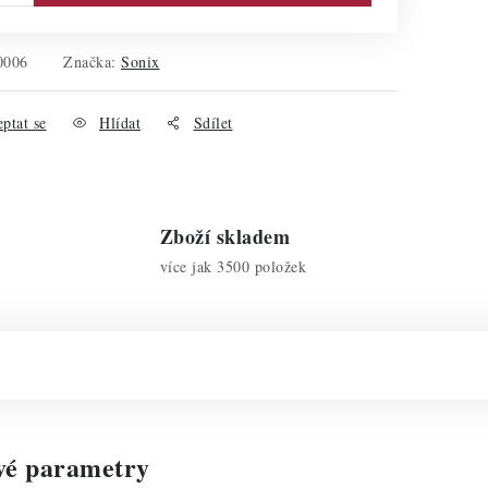
0006
Značka:
Sonix
ptat se
Hlídat
Sdílet
Zboží skladem
více jak 3500 položek
vé parametry