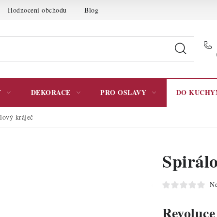
Hodnocení obchodu
Blog
Moje objednávka
Podmínky 
Y
DEKORACE
PRO OSLAVY
DO KUCHY
lový kráječ
Spirál
Ne
Revoluce