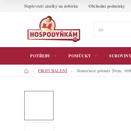
Přejít
Nepřevzetí zásilky na dobírku
Obchodní podmínky
na
obsah
POTŘEBY
POMŮCKY
SUROVIN
Domů
PROFI BALENÍ
Slunečnice průměr 20cm, 100