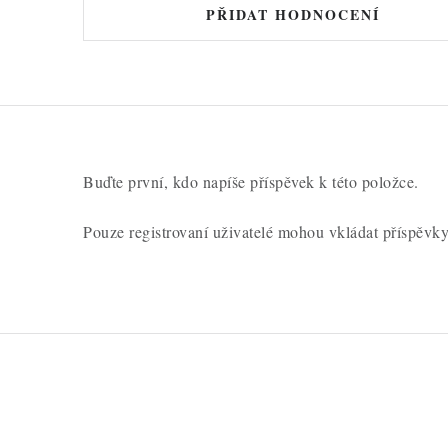
d
PŘIDAT HODNOCENÍ
n
o
c
e
n
Buďte první, kdo napíše příspěvek k této položce.
í
Pouze registrovaní uživatelé mohou vkládat příspěvk