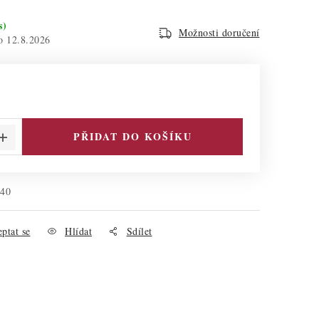
s)
Možnosti doručení
12.8.2026
PŘIDAT DO KOŠÍKU
140
ptat se
Hlídat
Sdílet