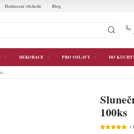
Hodnocení obchodu
Blog
Moje objednávka
Podmínky 
Y
DEKORACE
PRO OSLAVY
DO KUCHY
ks
Sluneč
100ks
1 