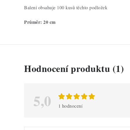
Balení obsahuje 100 kusů těchto podložek
Průměr: 20 cm
V
Hodnocení produktu (1)
ý
p
i
5,0
s
1 hodnocení
h
o