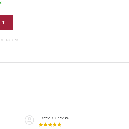
s)
Kód:
120-3150
Gabriela Chrtová