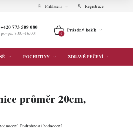
ochrany osobních údajů
Přihlášení
Registrace
+420 773 509 080
Prázdný košík
(po–pá: 8:00–16:00)
NÁKUPNÍ
KOŠÍK
NĚ
POCHUTINY
ZDRAVÉ PEČENÍ
DÁR
nice průměr 20cm,
hodnocení
Podrobnosti hodnocení