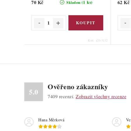
70 Kč
62 Kč
(1 ks)
Skladem
Kód:
120-3152
Ověřeno zákazníky
5.0
7409
recenzí.
Zobrazit všechny recenze
Hana Měrková
Ve