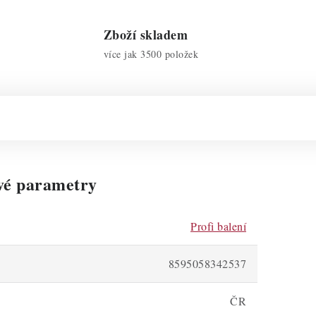
Zboží skladem
více jak 3500 položek
vé parametry
Profi balení
8595058342537
ČR