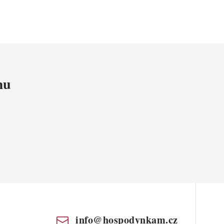
mu
info
@
hospodynkam.cz