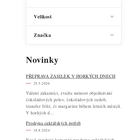
Velikost
Značka
Novinky
PŘEPRAVA ZÁSILEK V HORKÝCH DNECH
25.5.2026
Vážení zákazníci, zvažte nutnost objednávání
čokoládových polev, čokoládových ozdob,
transfer fólií, či margarínu během letních měsíců.
V horkých d...
Prodejna cukrářských potřeb
18.8.2024
Nově otevřená kamenná prodejna cukrářských