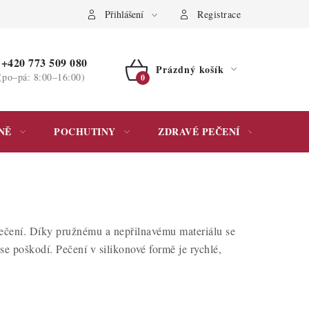
ochrany osobních údajů
Přihlášení
Registrace
+420 773 509 080
Prázdný košík
(po–pá: 8:00–16:00)
NÁKUPNÍ
KOŠÍK
NĚ
POCHUTINY
ZDRAVÉ PEČENÍ
DÁR
ečení. Díky pružnému a nepřilnavému materiálu se
se poškodí. Pečení v silikonové formě je rychlé,