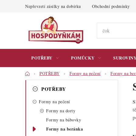
Přejít
Nepřevzetí zásilky na dobírku
Obchodní podmínky
na
obsah
POTŘEBY
POMŮCKY
SUROVIN
Domů
POTŘEBY
Formy na pečení
Formy na ber
P
K
Přeskočit
POTŘEBY
kategorie
a
o
S
t
Formy na pečení
s
t
Formy na dorty
e
t
p
Formy na bábovky
g
r
Formy na beránka
o