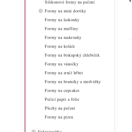
V
Silikonové formy na pečení
a
r
Formy na mini dortíky
n
i
Formy na laskonky
n
e
Formy na muffiny
í
Formy na makronky
Formy na koláče
p
Formy na biskupský chlebíček
a
Formy na vánočky
n
Formy na srnčí hřbet
e
i
Formy na brumíky a medvídky
Formy na cupcakes
l
Pečící papír a fólie
Plechy na pečení
Formy na pizzu
Vykrajovátka