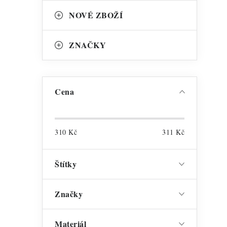
NOVÉ ZBOŽÍ
i
s
ZNAČKY
Cena
310
Kč
311
Kč
Štítky
Značky
Materiál