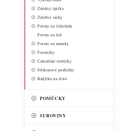
Zdobící špičky
Zdobící sáčky
Formy na čokoládu
Formy na led
t
Formy na nanuky
Formičky
Cukrářské trubičky
Silikonové podložky
Rádýlka na těsto
POMŮCKY
SUROVINY