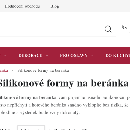
Hodnocení obchodu
Blog
Moje objednávka
Podmínky 
Y
DEKORACE
PRO OSLAVY
DO KUCHY
ánka
Silikonové formy na beránka
Silikonové formy na beránka
ilikonové formy na beránka
vám příjemně usnadní velikonoční p
ěsto nepřichytí a hotového beránka snadno vyklopíte bez rizika, že 
ohodlné a výsledek bude vždy dokonalý.