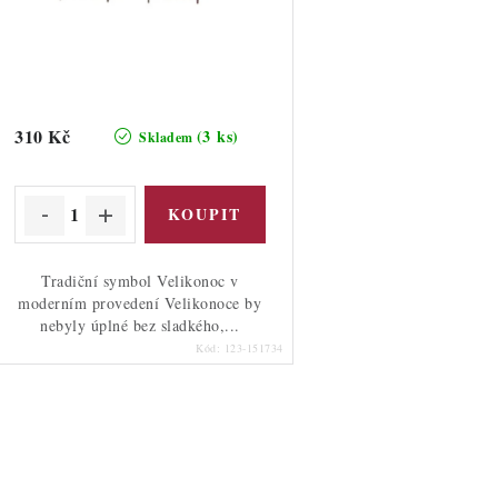
d
d
u
u
k
k
t
310 Kč
(3 ks)
Skladem
ů
ů
Tradiční symbol Velikonoc v
moderním provedení Velikonoce by
nebyly úplné bez sladkého,...
Kód:
123-151734
O
v