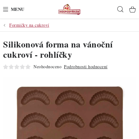
Přejít
Hleda
na
obsah
Formičky na cukroví
POTŘEBY
Silikonová forma na vánoční
POMŮCKY
cukroví - rohlíčky
SUROVINY
Neohodnoceno
Podrobnosti hodnocení
DEKORACE
PRO OSLAVY
DO KUCHYNĚ
POCHUTINY