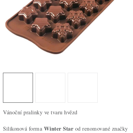
ZDRAVÉ PEČENÍ
DÁRKOVÉ POUKAZY
TÉMATICKÉ PRODUKTY
PROFI BALENÍ
NOVÉ ZBOŽÍ
ZNAČKY
Nepřevzetí zásilky na dobírku
Obchodní podmínky
Hodnocení obchodu
Blog
Moje objednávka
Vánoční pralinky ve tvaru hvězd
Podmínky ochrany osobních údajů
Winter Star
Silikonová forma
od renomované značky