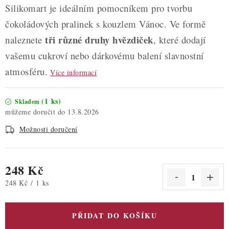
Silikomart je ideálním pomocníkem pro tvorbu
čokoládových pralinek s kouzlem Vánoc. Ve formě
tři různé druhy hvězdiček
naleznete
, které dodají
vašemu cukroví nebo dárkovému balení slavnostní
atmosféru.
Více informací
(1 ks)
Skladem
13.8.2026
Možnosti doručení
248 Kč
Měrná cena:
248 Kč / 1 ks
PŘIDAT DO KOŠÍKU