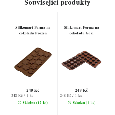
Související produkty
Silikomart Forma na
Silikomart Forma na
čokoládu Frozen
čokoládu Goal
248 Kč
248 Kč
Měrná
Měrná
248 Kč / 1 ks
248 Kč / 1 ks
cena:
cena:
(12 ks)
(1 ks)
Skladem
Skladem