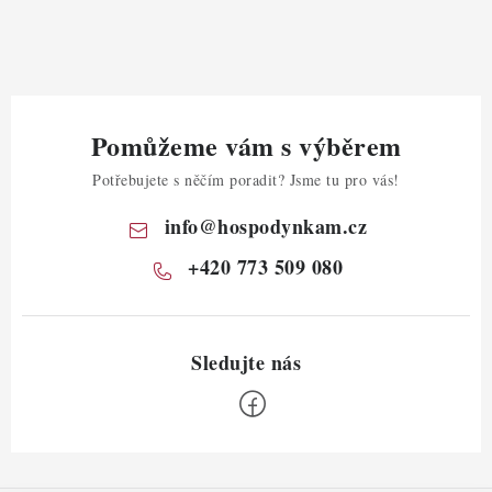
Pomůžeme vám s výběrem
Potřebujete s něčím poradit? Jsme tu pro vás!
info
@
hospodynkam.cz
+420 773 509 080
Z