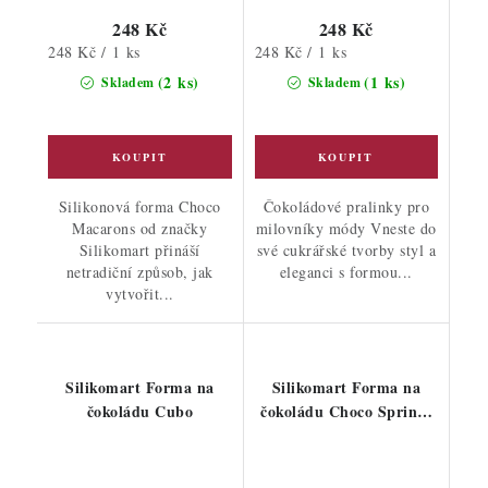
248 Kč
248 Kč
Měrná
Měrná
248 Kč / 1 ks
248 Kč / 1 ks
cena:
cena:
(2 ks)
(1 ks)
Skladem
Skladem
Silikonová forma Choco
Čokoládové pralinky pro
Macarons od značky
milovníky módy Vneste do
Silikomart přináší
své cukrářské tvorby styl a
netradiční způsob, jak
eleganci s formou...
vytvořit...
Silikomart Forma na
Silikomart Forma na
čokoládu Cubo
čokoládu Choco Spring-
life