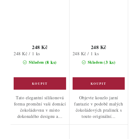
248 Kč
248 Kč
Měrná
Měrná
248 Kč / 1 ks
248 Kč / 1 ks
cena:
cena:
(8 ks)
(3 ks)
Skladem
Skladem
Tato elegantní silikonová
Objevte kouzlo jarní
forma promění vaši domácí
fantazie v podobě malých
čokoládovnu v místo
čokoládových pralinek s
dokonalého designu a...
touto originální...