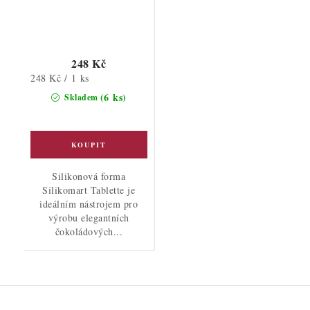
248 Kč
Měrná
248 Kč / 1 ks
cena:
(6 ks)
Skladem
Silikonová forma
Silikomart Tablette je
ideálním nástrojem pro
výrobu elegantních
čokoládových...