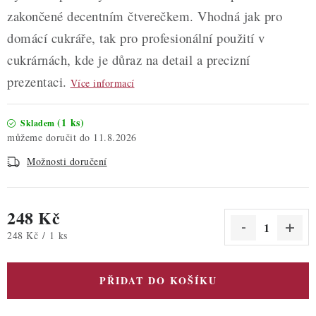
zakončené decentním čtverečkem. Vhodná jak pro
domácí cukráře, tak pro profesionální použití v
cukrárnách, kde je důraz na detail a precizní
prezentaci.
Více informací
(1 ks)
Skladem
11.8.2026
Možnosti doručení
248 Kč
Měrná cena:
248 Kč / 1 ks
PŘIDAT DO KOŠÍKU