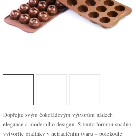
ZDRAVÉ PEČENÍ
DÁRKOVÉ POUKAZY
TÉMATICKÉ PRODUKTY
PROFI BALENÍ
NOVÉ ZBOŽÍ
ZNAČKY
Nepřevzetí zásilky na dobírku
Obchodní podmínky
Hodnocení obchodu
Blog
Moje objednávka
Dopřejte svým čokoládovým výtvorům nádech
Podmínky ochrany osobních údajů
elegance a moderního designu. S touto formou snadno
vytvoříte pralinky v netradičním tvaru – polokoule