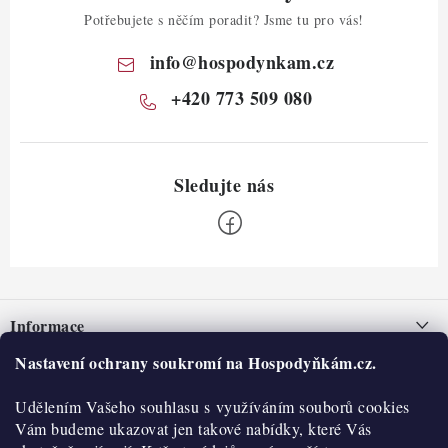
Potřebujete s něčím poradit? Jsme tu pro vás!
info
@
hospodynkam.cz
+420 773 509 080
Z
á
Informace
p
a
Nastavení ochrany soukromí na Hospodyňkám.cz.
Nepřevzetí zásilky na dobírku
O nás
t
Obchodní podmínky
Udělením Vašeho souhlasu s využíváním souborů cookies
í
Historie
O nákupu
Vám budeme ukazovat jen takové nabídky, které Vás
Hodnocení obchodu