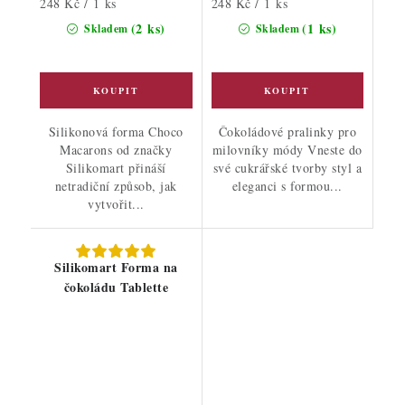
Měrná
Měrná
248 Kč / 1 ks
248 Kč / 1 ks
cena:
cena:
(2 ks)
(1 ks)
Skladem
Skladem
Silikonová forma Choco
Čokoládové pralinky pro
Macarons od značky
milovníky módy Vneste do
Silikomart přináší
své cukrářské tvorby styl a
netradiční způsob, jak
eleganci s formou...
vytvořit...
Silikomart Forma na
čokoládu Tablette