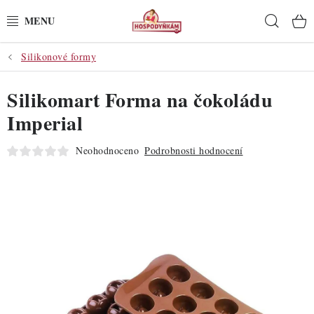
Přejít
Hleda
na
obsah
Silikonové formy
POTŘEBY
Silikomart Forma na čokoládu
POMŮCKY
Imperial
SUROVINY
Neohodnoceno
Podrobnosti hodnocení
DEKORACE
PRO OSLAVY
DO KUCHYNĚ
POCHUTINY