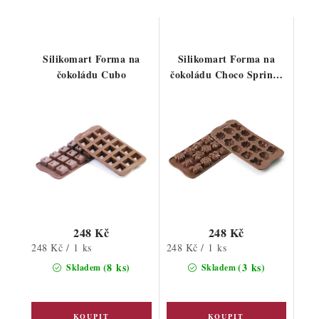
Silikomart Forma na
Silikomart Forma na
čokoládu Cubo
čokoládu Choco Spring-
life
248 Kč
248 Kč
Měrná
Měrná
248 Kč / 1 ks
248 Kč / 1 ks
cena:
cena:
(8 ks)
(3 ks)
Skladem
Skladem