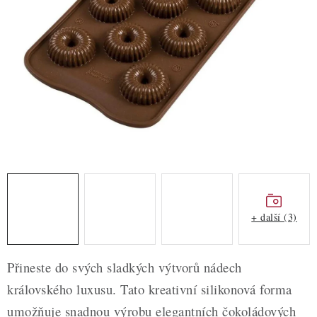
ZDRAVÉ PEČENÍ
DÁRKOVÉ POUKAZY
TÉMATICKÉ PRODUKTY
PROFI BALENÍ
NOVÉ ZBOŽÍ
ZNAČKY
+ další (3)
Nepřevzetí zásilky na dobírku
Obchodní podmínky
Hodnocení obchodu
Blog
Moje objednávka
Přineste do svých sladkých výtvorů nádech
Podmínky ochrany osobních údajů
královského luxusu. Tato kreativní silikonová forma
umožňuje snadnou výrobu elegantních čokoládových