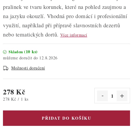
pralinek ve tvaru korunek, které na pohled zaujmou a
na jazyku okouzlí. Vhodná pro domácí i profesionální
využití, například při přípravě slavnostních dezertů
nebo tematických dortů.
Více informací
(10 ks)
Skladem
12.8.2026
Možnosti doručení
278 Kč
Měrná cena:
278 Kč / 1 ks
PŘIDAT DO KOŠÍKU