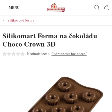
Přejít
Hleda
na
obsah
Silikonové formy
POTŘEBY
Silikomart Forma na čokoládu
POMŮCKY
Choco Crown 3D
SUROVINY
Neohodnoceno
Podrobnosti hodnocení
DEKORACE
PRO OSLAVY
DO KUCHYNĚ
POCHUTINY