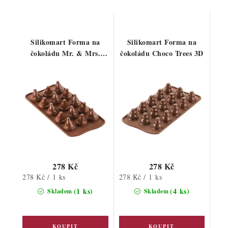
Silikomart Forma na
Silikomart Forma na
čokoládu Mr. & Mrs.
čokoládu Choco Trees 3D
Brown 3D
278 Kč
278 Kč
Měrná
Měrná
278 Kč / 1 ks
278 Kč / 1 ks
cena:
cena:
(1 ks)
(4 ks)
Skladem
Skladem