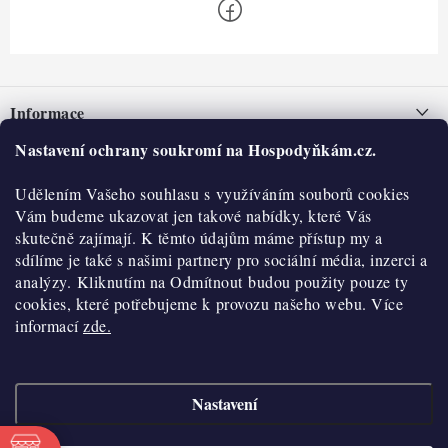
Z
á
Informace
p
a
Nastavení ochrany soukromí na Hospodyňkám.cz.
Nepřevzetí zásilky na dobírku
O nás
t
Obchodní podmínky
Udělením Vašeho souhlasu s využíváním souborů cookies
í
Historie
O nákupu
Vám budeme ukazovat jen takové nabídky, které Vás
Hodnocení obchodu
skutečně zajímají. K těmto údajům máme přístup my a
Kontakty
Reklamace a vratky
sdílíme je také s našimi partnery pro sociální média, inzerci a
Blog
analýzy. Kliknutím na Odmítnout budou použity pouze ty
cookies, které potřebujeme k provozu našeho webu. Více
Moje objednávka
Výdejní místa
informací
zde.
Podmínky ochrany osobních údajů
Cookies
Nastavení
Vydělávejte s námi
Copyright 2026
Hospodyňkám.cz
. Všechna práva vyhrazena.
Upravit nastavení