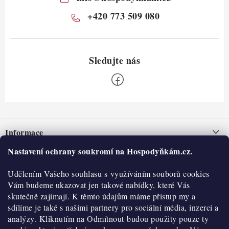
+420 773 509 080
Z
á
Informace
p
a
Nastavení ochrany soukromí na Hospodyňkám.cz.
Nepřevzetí zásilky na dobírku
O nás
t
Obchodní podmínky
Udělením Vašeho souhlasu s využíváním souborů cookies
í
Historie
O nákupu
Vám budeme ukazovat jen takové nabídky, které Vás
Hodnocení obchodu
skutečně zajímají. K těmto údajům máme přístup my a
Kontakty
Reklamace a vratky
sdílíme je také s našimi partnery pro sociální média, inzerci a
Blog
analýzy. Kliknutím na Odmítnout budou použity pouze ty