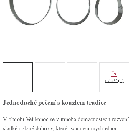
ZDRAVÉ PEČENÍ
DÁRKOVÉ POUKAZY
TÉMATICKÉ PRODUKTY
PROFI BALENÍ
NOVÉ ZBOŽÍ
ZNAČKY
+ další (1)
Nepřevzetí zásilky na dobírku
Obchodní podmínky
Jednoduché pečení s kouzlem tradice
Hodnocení obchodu
Blog
Moje objednávka
Podmínky ochrany osobních údajů
V období Velikonoc se v mnoha domácnostech rozvoní
sladké i slané dobroty, které jsou neodmyslitelnou