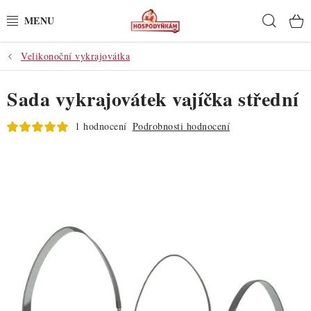
Přejít
Hleda
na
obsah
Velikonoční vykrajovátka
POTŘEBY
Sada vykrajovátek vajíčka střední
POMŮCKY
1 hodnocení
Podrobnosti hodnocení
SUROVINY
DEKORACE
PRO OSLAVY
DO KUCHYNĚ
POCHUTINY