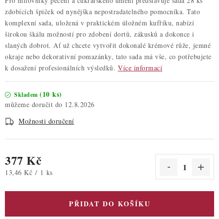
Pro milovníky pečení a cukrářského umění představuje sada 28 ks
zdobících špiček od nynějška nepostradatelného pomocníka. Tato
komplexní sada, uložená v praktickém úložném kufříku, nabízí
širokou škálu možností pro zdobení dortů, zákusků a dokonce i
slaných dobrot. Ať už chcete vytvořit dokonalé krémové růže, jemné
okraje nebo dekorativní pomazánky, tato sada má vše, co potřebujete
k dosažení profesionálních výsledků.
Více informací
(10 ks)
Skladem
12.8.2026
Možnosti doručení
377 Kč
Měrná cena:
13,46 Kč / 1 ks
PŘIDAT DO KOŠÍKU