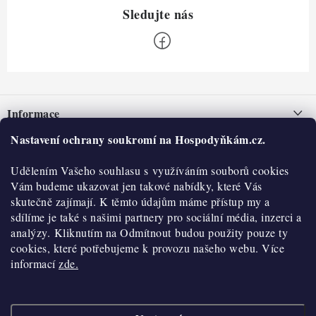
Z
á
Informace
p
a
Nastavení ochrany soukromí na Hospodyňkám.cz.
Nepřevzetí zásilky na dobírku
O nás
t
Obchodní podmínky
Udělením Vašeho souhlasu s využíváním souborů cookies
í
Historie
O nákupu
Vám budeme ukazovat jen takové nabídky, které Vás
Hodnocení obchodu
skutečně zajímají. K těmto údajům máme přístup my a
Kontakty
Reklamace a vratky
sdílíme je také s našimi partnery pro sociální média, inzerci a
Blog
analýzy. Kliknutím na Odmítnout budou použity pouze ty
cookies, které potřebujeme k provozu našeho webu. Více
Moje objednávka
Výdejní místa
informací
zde.
Podmínky ochrany osobních údajů
Cookies