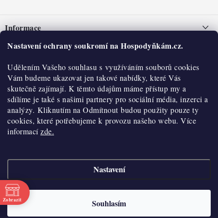
Z
á
Informace
p
a
Nastavení ochrany soukromí na Hospodyňkám.cz.
Nepřevzetí zásilky na dobírku
O nás
t
Obchodní podmínky
Udělením Vašeho souhlasu s využíváním souborů cookies
í
Historie
O nákupu
Vám budeme ukazovat jen takové nabídky, které Vás
Hodnocení obchodu
skutečně zajímají. K těmto údajům máme přístup my a
Kontakty
Reklamace a vratky
sdílíme je také s našimi partnery pro sociální média, inzerci a
Blog
analýzy. Kliknutím na Odmítnout budou použity pouze ty
cookies, které potřebujeme k provozu našeho webu. Více
Moje objednávka
Výdejní místa
informací
zde.
Podmínky ochrany osobních údajů
Cookies
Nastavení
Vydělávejte s námi
Copyright 2026
Hospodyňkám.cz
. Všechna práva vyhrazena.
Upravit nastavení
cookies
Velkoobchod
Zobrazit
Souhlasím
Vytvořil Shoptet
Doprava a platba