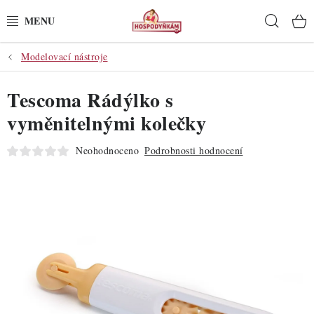
Přejít
Hleda
na
obsah
Modelovací nástroje
POTŘEBY
Tescoma Rádýlko s
POMŮCKY
vyměnitelnými kolečky
SUROVINY
Neohodnoceno
Podrobnosti hodnocení
DEKORACE
PRO OSLAVY
DO KUCHYNĚ
POCHUTINY