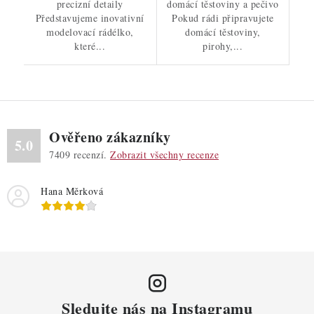
precizní detaily
domácí těstoviny a pečivo
Představujeme inovativní
Pokud rádi připravujete
modelovací rádélko,
domácí těstoviny,
které...
pirohy,...
Ověřeno zákazníky
5.0
7409
recenzí.
Zobrazit všechny recenze
Hana Měrková
Sledujte nás na Instagramu