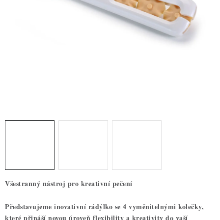
ZDRAVÉ PEČENÍ
DÁRKOVÉ POUKAZY
TÉMATICKÉ PRODUKTY
PROFI BALENÍ
NOVÉ ZBOŽÍ
ZNAČKY
Nepřevzetí zásilky na dobírku
Obchodní podmínky
Hodnocení obchodu
Blog
Moje objednávka
Všestranný nástroj pro kreativní pečení
Podmínky ochrany osobních údajů
Představujeme inovativní rádýlko se 4 vyměnitelnými kolečky,
které přináší novou úroveň flexibility a kreativity do vaší