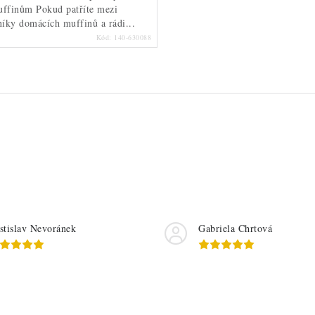
ffinům Pokud patříte mezi
íky domácích muffinů a rádi...
Kód:
140-630088
stislav Nevoránek
Gabriela Chrtová