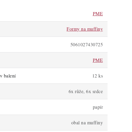
PME
Formy na muffiny
5061027430725
PME
v balení
12 ks
6x růže, 6x srdce
papír
obal na muffiny