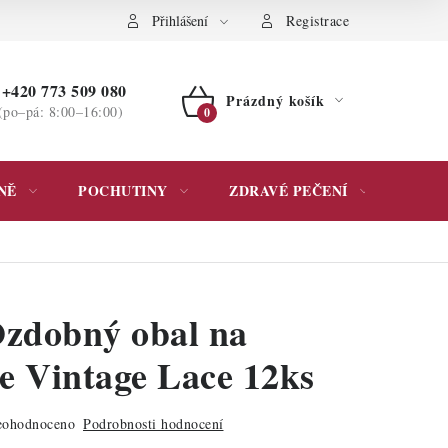
ochrany osobních údajů
Přihlášení
Registrace
+420 773 509 080
Prázdný košík
(po–pá: 8:00–16:00)
NÁKUPNÍ
KOŠÍK
NĚ
POCHUTINY
ZDRAVÉ PEČENÍ
DÁR
zdobný obal na
e Vintage Lace 12ks
ohodnoceno
Podrobnosti hodnocení