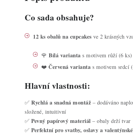
Co sada obsahuje?
12 ks obalů na cupcakes
ve 2 krásných vz
Bílá varianta
🌹
s motivem růží (6 ks)
Červená varianta
❤️
s motivem srdcí (
Hlavní vlastnosti:
Rychlá a snadná montáž
✅
– dodáváno naploc
složené, intuitivní
Pevný papírový materiál
✅
– obaly drží tvar
Perfektní pro svatby, oslavy a valentýnské
✅