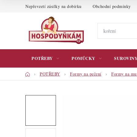
Přejít
Nepřevzetí zásilky na dobírku
Obchodní podmínky
na
obsah
POTŘEBY
POMŮCKY
SUROVIN
Domů
POTŘEBY
Formy na pečení
Formy na mu