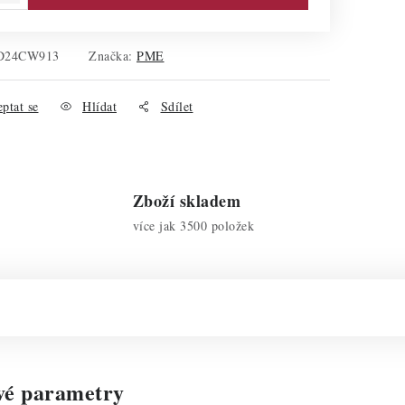
D24CW913
Značka:
PME
ptat se
Hlídat
Sdílet
Zboží skladem
více jak 3500 položek
vé parametry