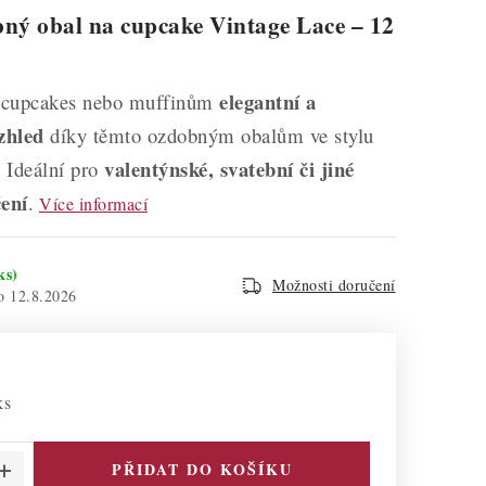
ý obal na cupcake Vintage Lace – 12
elegantní a
 cupcakes nebo muffinům
zhled
díky těmto ozdobným obalům ve stylu
valentýnské, svatební či jiné
. Ideální pro
čení
.
Více informací
ks)
Možnosti doručení
12.8.2026
ks
PŘIDAT DO KOŠÍKU