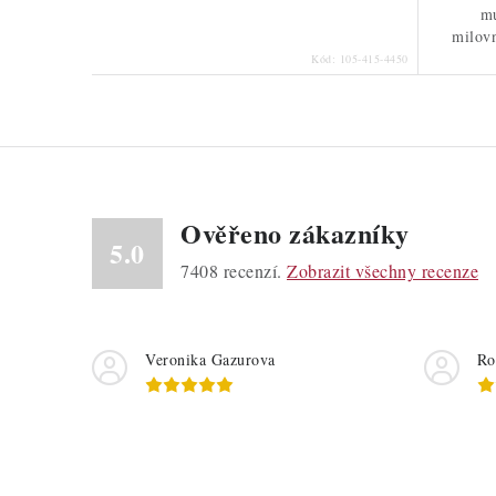
mu
milovn
Kód:
105-415-4450
Ověřeno zákazníky
5.0
7408
recenzí.
Zobrazit všechny recenze
Veronika Gazurova
Ro