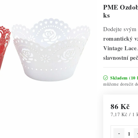
PME Ozdobn
ks
Dodejte svým
romantický v
Vintage Lace
slavnostní pe
Skladem
(10 
86 Kč
Měrná cena:
7,17 Kč / 1 