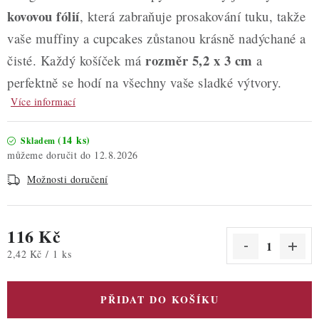
kovovou fólií
, která zabraňuje prosakování tuku, takže
vaše muffiny a cupcakes zůstanou krásně nadýchané a
rozměr 5,2 x 3 cm
čisté. Každý košíček má
a
perfektně se hodí na všechny vaše sladké výtvory.
Více informací
(14 ks)
Skladem
12.8.2026
Možnosti doručení
116 Kč
Měrná cena:
2,42 Kč / 1 ks
PŘIDAT DO KOŠÍKU