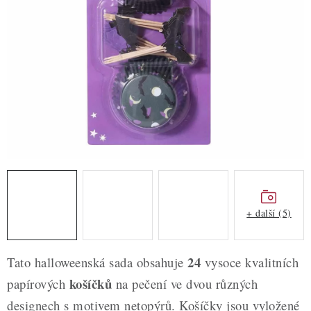
ZDRAVÉ PEČENÍ
DÁRKOVÉ POUKAZY
TÉMATICKÉ PRODUKTY
PROFI BALENÍ
NOVÉ ZBOŽÍ
ZNAČKY
+ další (5)
Nepřevzetí zásilky na dobírku
Obchodní podmínky
Hodnocení obchodu
Blog
Moje objednávka
24
Tato halloweenská sada obsahuje
vysoce kvalitních
Podmínky ochrany osobních údajů
košíčků
papírových
na pečení ve dvou různých
designech s motivem netopýrů. Košíčky jsou vyložené