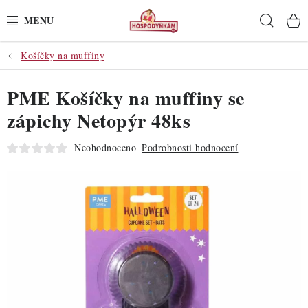
Přejít
Hleda
na
obsah
Košíčky na muffiny
POTŘEBY
PME Košíčky na muffiny se
POMŮCKY
zápichy Netopýr 48ks
SUROVINY
Neohodnoceno
Podrobnosti hodnocení
DEKORACE
PRO OSLAVY
DO KUCHYNĚ
POCHUTINY