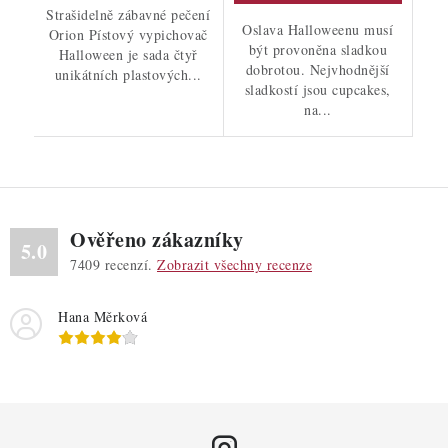
Strašidelně zábavné pečení
Oslava Halloweenu musí
Orion Pístový vypichovač
být provoněna sladkou
Halloween je sada čtyř
dobrotou. Nejvhodnější
unikátních plastových...
sladkostí jsou cupcakes,
na...
Ověřeno zákazníky
5.0
7409
recenzí.
Zobrazit všechny recenze
Hana Měrková