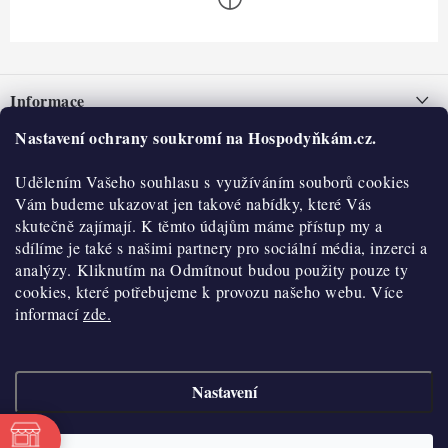
Z
á
Informace
p
a
Nastavení ochrany soukromí na Hospodyňkám.cz.
Nepřevzetí zásilky na dobírku
O nás
t
Obchodní podmínky
Udělením Vašeho souhlasu s využíváním souborů cookies
í
Historie
O nákupu
Vám budeme ukazovat jen takové nabídky, které Vás
Hodnocení obchodu
skutečně zajímají. K těmto údajům máme přístup my a
Kontakty
Reklamace a vratky
sdílíme je také s našimi partnery pro sociální média, inzerci a
Blog
analýzy. Kliknutím na Odmítnout budou použity pouze ty
cookies, které potřebujeme k provozu našeho webu. Více
Moje objednávka
Výdejní místa
informací
zde.
Podmínky ochrany osobních údajů
Cookies
Nastavení
Vydělávejte s námi
Copyright 2026
Hospodyňkám.cz
. Všechna práva vyhrazena.
Upravit nastavení
cookies
Velkoobchod