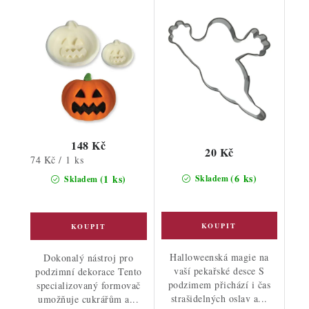
148 Kč
20 Kč
Měrná
74 Kč / 1 ks
cena:
(6 ks)
(1 ks)
Skladem
Skladem
Halloweenská magie na
Dokonalý nástroj pro
vaší pekařské desce S
podzimní dekorace Tento
podzimem přichází i čas
specializovaný formovač
strašidelných oslav a...
umožňuje cukrářům a...