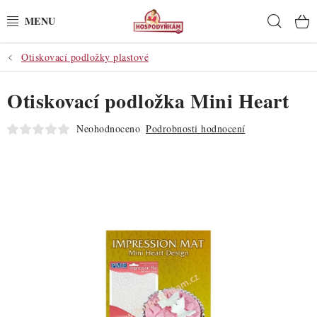
Přejít
Hleda
na
obsah
Otiskovací podložky plastové
POTŘEBY
Otiskovací podložka Mini Heart
POMŮCKY
Neohodnoceno
Podrobnosti hodnocení
SUROVINY
DEKORACE
PRO OSLAVY
DO KUCHYNĚ
POCHUTINY