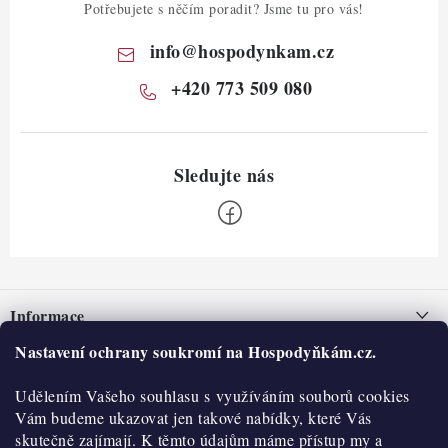
Potřebujete s něčím poradit? Jsme tu pro vás!
info
@
hospodynkam.cz
+420 773 509 080
Z
á
Informace
p
a
Nastavení ochrany soukromí na Hospodyňkám.cz.
Nepřevzetí zásilky na dobírku
O nás
t
Obchodní podmínky
Udělením Vašeho souhlasu s využíváním souborů cookies
í
Historie
O nákupu
Vám budeme ukazovat jen takové nabídky, které Vás
Hodnocení obchodu
skutečně zajímají. K těmto údajům máme přístup my a