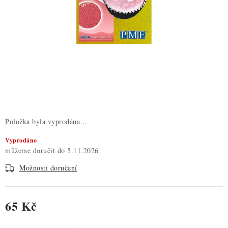
ZDRAVÉ PEČENÍ
DÁRKOVÉ POUKAZY
TÉMATICKÉ PRODUKTY
PROFI BALENÍ
NOVÉ ZBOŽÍ
Položka byla vyprodána…
ZNAČKY
Vyprodáno
5.11.2026
Nepřevzetí zásilky na dobírku
Obchodní podmínky
Možnosti doručení
Hodnocení obchodu
Blog
Moje objednávka
Podmínky ochrany osobních údajů
65 Kč
Měrná cena: