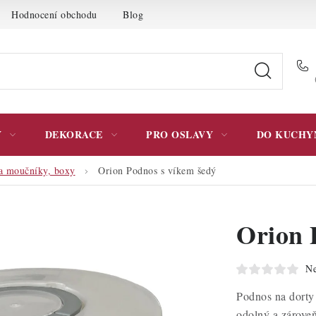
Hodnocení obchodu
Blog
Moje objednávka
Podmínky 
Y
DEKORACE
PRO OSLAVY
DO KUCHY
a moučníky, boxy
Orion Podnos s víkem šedý
Orion 
Ne
Podnos na dorty 
odolný a zárove