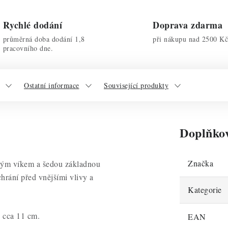
Rychlé dodání
Doprava zdarma
průměrná doba dodání 1,8
při nákupu nad 2500 Kč
pracovního dne.
Ostatní informace
Související produkty
Doplňko
Značka
čirým víkem a šedou základnou
chrání před vnějšími vlivy a
Kategorie
 cca 11 cm.
EAN