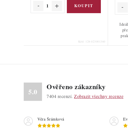
Ideá
pře
prak
Kód:
128-023001360
Ověřeno zákazníky
5.0
7404
recenzí.
Zobrazit všechny recenze
Věra Šrámková
Ev