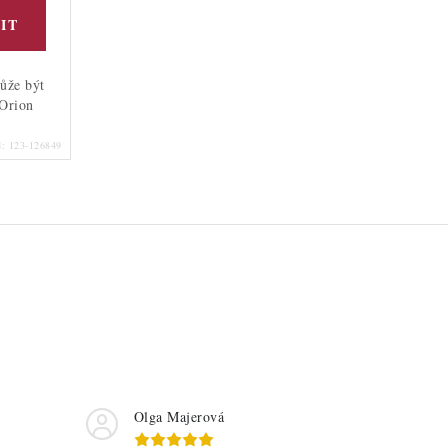
ůže být
 Orion
d:
123-126849
Olga Majerová