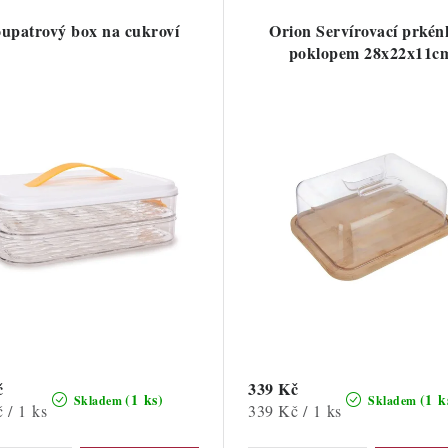
upatrový box na cukroví
Orion Servírovací prkén
poklopem 28x22x11c
č
339 Kč
(1 ks)
(1 k
Skladem
Skladem
Měrná
 / 1 ks
339 Kč / 1 ks
cena: