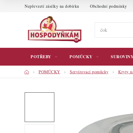
Přejít
Nepřevzetí zásilky na dobírku
Obchodní podmínky
na
obsah
POTŘEBY
POMŮCKY
SUROVIN
Domů
POMŮCKY
Servírovací pomůcky
Kryty n