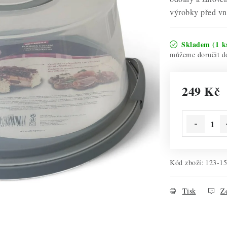
výrobky před vně
Skladem
(1 k
249 Kč
Měrná cena:
Kód zboží:
123-1
Tisk
Ze