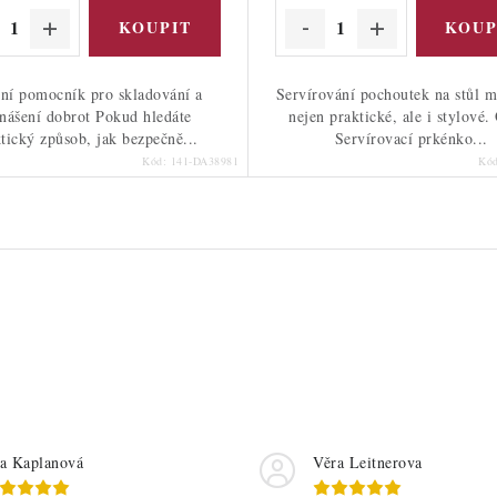
lní pomocník pro skladování a
Servírování pochoutek na stůl m
nášení dobrot Pokud hledáte
nejen praktické, ale i stylové.
tický způsob, jak bezpečně...
Servírovací prkénko...
Kód:
141-DA38981
Kó
a Kaplanová
Věra Leitnerova