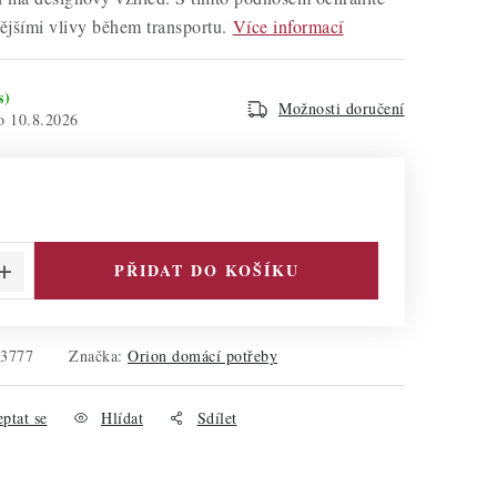
jšími vlivy během transportu.
Více informací
s)
Možnosti doručení
10.8.2026
PŘIDAT DO KOŠÍKU
53777
Značka:
Orion domácí potřeby
ptat se
Hlídat
Sdílet