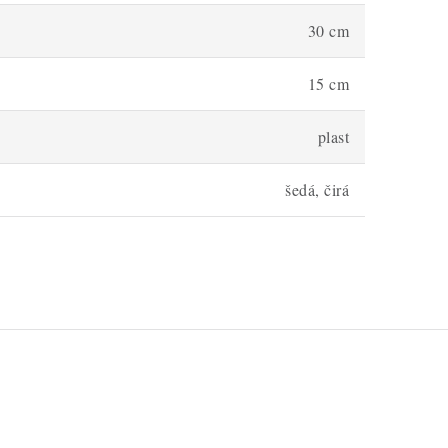
30 cm
15 cm
plast
šedá, čirá