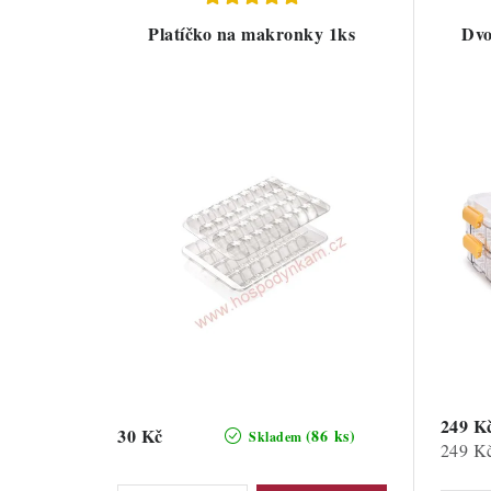
Platíčko na makronky 1ks
Dvo
249 K
30 Kč
(86 ks)
Skladem
Měrná
249 Kč
cena: