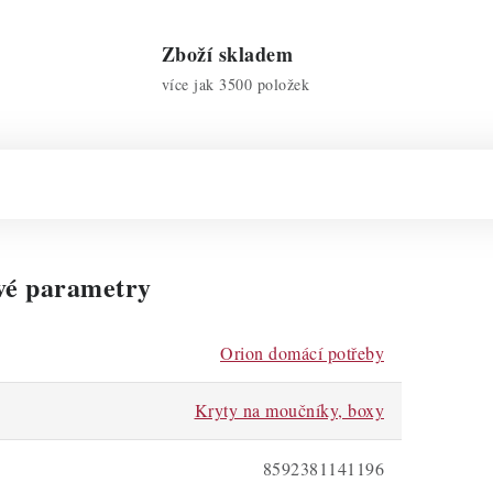
Zboží skladem
více jak 3500 položek
vé parametry
Orion domácí potřeby
Kryty na moučníky, boxy
8592381141196