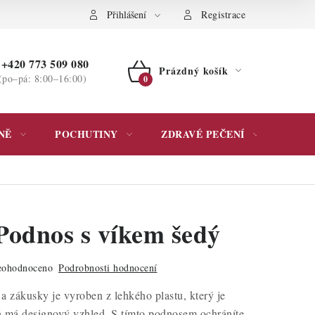
ochrany osobních údajů
Přihlášení
Registrace
+420 773 509 080
Prázdný košík
(po–pá: 8:00–16:00)
NÁKUPNÍ
KOŠÍK
NĚ
POCHUTINY
ZDRAVÉ PEČENÍ
DÁR
Podnos s víkem šedý
ohodnoceno
Podrobnosti hodnocení
a zákusky je vyroben z lehkého plastu, který je
ň má designový vzhled. S tímto podnosem ochráníte