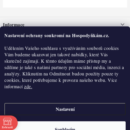
Z
á
Informace
p
a
Nastavení ochrany soukromí na Hospodyňkám.cz.
Nepřevzetí zásilky na dobírku
O nás
t
Obchodní podmínky
Udělením Vašeho souhlasu s využíváním souborů cookies
í
Historie
O nákupu
Vám budeme ukazovat jen takové nabídky, které Vás
Hodnocení obchodu
skutečně zajímají. K těmto údajům máme přístup my a
Kontakty
Reklamace a vratky
sdílíme je také s našimi partnery pro sociální média, inzerci a
Blog
analýzy. Kliknutím na Odmítnout budou použity pouze ty
cookies, které potřebujeme k provozu našeho webu. Více
Moje objednávka
Výdejní místa
informací
zde.
Podmínky ochrany osobních údajů
Cookies
Nastavení
Vydělávejte s námi
Copyright 2026
Hospodyňkám.cz
. Všechna práva vyhrazena.
Upravit nastavení
cookies
Velkoobchod
Zobrazit
Souhlasím
Vytvořil Shoptet