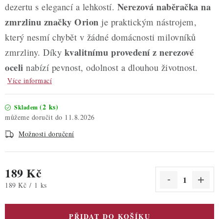
Nerezová naběračka na
dezertu s elegancí a lehkostí.
zmrzlinu značky Orion
je praktickým nástrojem,
který nesmí chybět v žádné domácnosti milovníků
kvalitnímu provedení z nerezové
zmrzliny. Díky
oceli
nabízí pevnost, odolnost a dlouhou životnost.
Více informací
(2 ks)
Skladem
11.8.2026
Možnosti doručení
189 Kč
Měrná cena:
189 Kč / 1 ks
PŘIDAT DO KOŠÍKU