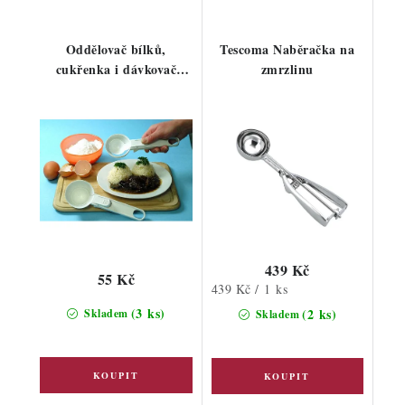
Oddělovač bílků,
Tescoma Naběračka na
cukřenka i dávkovač
zmrzlinu
potravin
439 Kč
55 Kč
Měrná
439 Kč / 1 ks
cena:
(3 ks)
(2 ks)
Skladem
Skladem