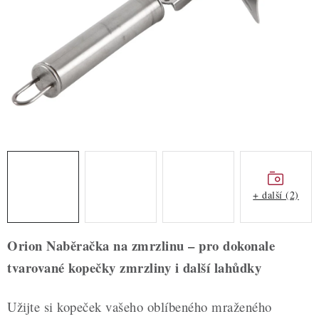
ZDRAVÉ PEČENÍ
DÁRKOVÉ POUKAZY
TÉMATICKÉ PRODUKTY
PROFI BALENÍ
NOVÉ ZBOŽÍ
ZNAČKY
+ další (2)
Nepřevzetí zásilky na dobírku
Obchodní podmínky
Orion Naběračka na zmrzlinu – pro dokonale
Hodnocení obchodu
Blog
Moje objednávka
tvarované kopečky zmrzliny i další lahůdky
Podmínky ochrany osobních údajů
Užijte si kopeček vašeho oblíbeného mraženého