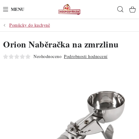
Přejít
Hleda
na
obsah
Pomůcky do kuchyně
POTŘEBY
Orion Naběračka na zmrzlinu
POMŮCKY
Neohodnoceno
Podrobnosti hodnocení
SUROVINY
DEKORACE
PRO OSLAVY
DO KUCHYNĚ
POCHUTINY