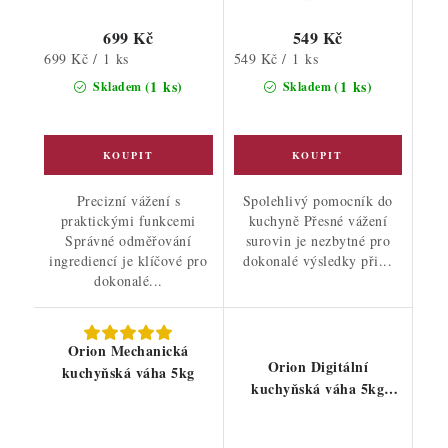
699 Kč
549 Kč
Měrná
Měrná
699 Kč / 1 ks
549 Kč / 1 ks
cena:
cena:
(1 ks)
(1 ks)
Skladem
Skladem
Precizní vážení s
Spolehlivý pomocník do
praktickými funkcemi
kuchyně Přesné vážení
Správné odměřování
surovin je nezbytné pro
ingrediencí je klíčové pro
dokonalé výsledky při...
dokonalé...
Orion Mechanická
Orion Digitální
kuchyňská váha 5kg
kuchyňská váha 5kg
Koření