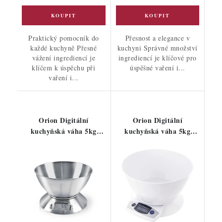
Praktický pomocník do
Přesnost a elegance v
každé kuchyně Přesné
kuchyni Správné množství
vážení ingrediencí je
ingrediencí je klíčové pro
klíčem k úspěchu při
úspěšné vaření i...
vaření i...
Orion Digitální
Orion Digitální
kuchyňská váha 5kg
kuchyňská váha 5kg
nerezová
plastová