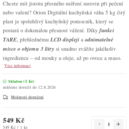
Chcete mít jistotu přesného měření surovin při pečení
nebo vaření? Orion Digitální kuchyňská váha 5 kg čirý
plast je spolehlivý kuchyňský pomocník, který se
postará o dokonalou přesnost vážení. Díky
funkci
TARE
, přehlednému
LCD displeji
a
odnímatelné
misce o objemu 3 litry
si snadno zvážíte jakékoliv
ingredience – od mouky a oleje, až po ovoce a maso.
Více informací
(1 ks)
Skladem
12.8.2026
Možnosti doručení
549 Kč
Měrná cena:
549 Kč / 1 ks