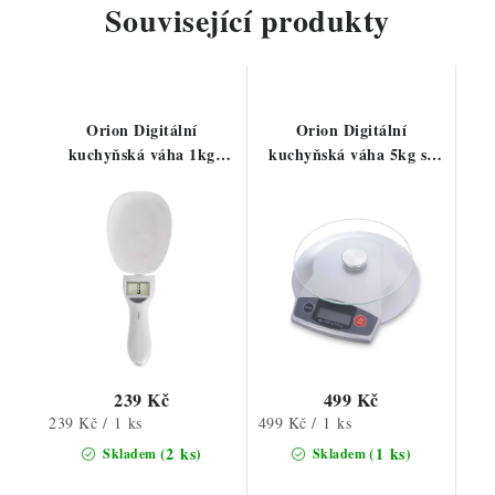
Související produkty
Orion Digitální
Orion Digitální
kuchyňská váha 1kg
kuchyňská váha 5kg se
(miska s rukojetí)
skleněnou plochou
239 Kč
499 Kč
Měrná
Měrná
239 Kč / 1 ks
499 Kč / 1 ks
cena:
cena:
(2 ks)
(1 ks)
Skladem
Skladem