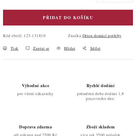
PŘIDAT DO KOŠÍKU
Kód zboží:
123-131810
Značka:
Orion domácí potřeby
Tisk
Zeptat se
Hlídat
Sdílet
Výhodné akce
Rychlé dodání
pro věrné zákazníky
průměrná doba dodání 1,8
pracovního dne.
Doprava zdarma
Zboží skladem
při nákupu nad 2500 Kč
více jak 3500 položek