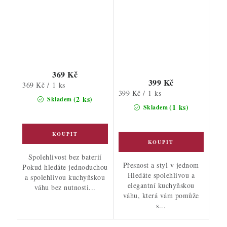
369 Kč
399 Kč
Měrná
369 Kč / 1 ks
Měrná
399 Kč / 1 ks
cena:
(2 ks)
Skladem
cena:
(1 ks)
Skladem
Spolehlivost bez baterií
Přesnost a styl v jednom
Pokud hledáte jednoduchou
Hledáte spolehlivou a
a spolehlivou kuchyňskou
elegantní kuchyňskou
váhu bez nutnosti...
váhu, která vám pomůže
s...