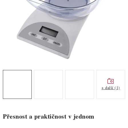
ZDRAVÉ PEČENÍ
DÁRKOVÉ POUKAZY
TÉMATICKÉ PRODUKTY
PROFI BALENÍ
NOVÉ ZBOŽÍ
ZNAČKY
+ další (1)
Nepřevzetí zásilky na dobírku
Obchodní podmínky
Hodnocení obchodu
Blog
Moje objednávka
Podmínky ochrany osobních údajů
Přesnost a praktičnost v jednom