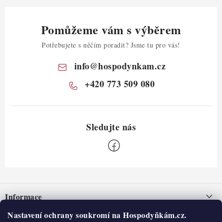
Pomůžeme vám s výběrem
Potřebujete s něčím poradit? Jsme tu pro vás!
info
@
hospodynkam.cz
+420 773 509 080
Z
á
Informace
p
a
Nastavení ochrany soukromí na Hospodyňkám.cz.
Nepřevzetí zásilky na dobírku
O nás