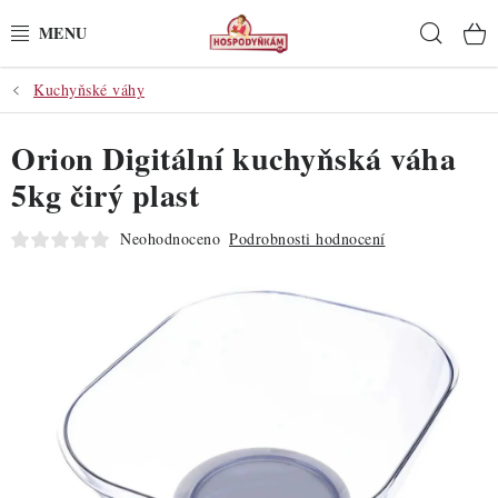
Přejít
Hleda
na
obsah
Kuchyňské váhy
POTŘEBY
Orion Digitální kuchyňská váha
POMŮCKY
5kg čirý plast
SUROVINY
Neohodnoceno
Podrobnosti hodnocení
DEKORACE
PRO OSLAVY
DO KUCHYNĚ
POCHUTINY