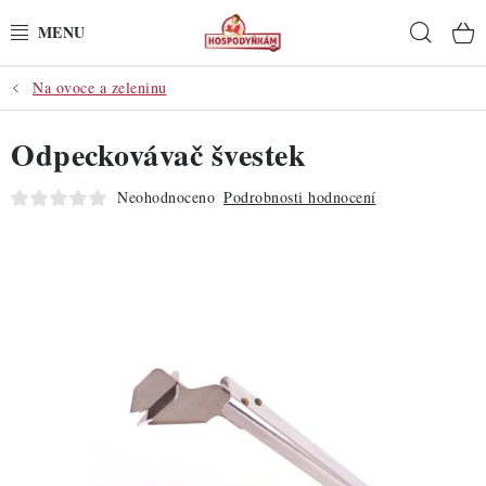
Přejít
Hleda
na
obsah
Na ovoce a zeleninu
POTŘEBY
Odpeckovávač švestek
POMŮCKY
Neohodnoceno
Podrobnosti hodnocení
SUROVINY
DEKORACE
PRO OSLAVY
DO KUCHYNĚ
POCHUTINY