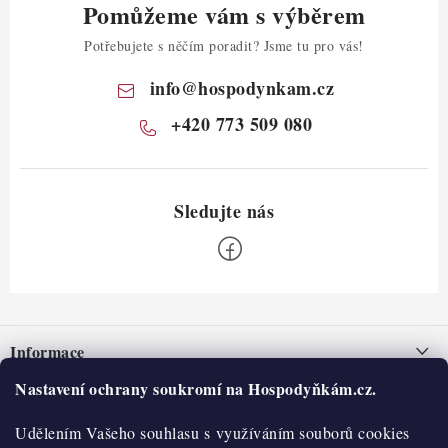
Pomůžeme vám s výběrem
Potřebujete s něčím poradit? Jsme tu pro vás!
info
@
hospodynkam.cz
+420 773 509 080
Z
á
Informace
p
a
Nastavení ochrany soukromí na Hospodyňkám.cz.
Nepřevzetí zásilky na dobírku
O nás
t
Obchodní podmínky
Udělením Vašeho souhlasu s využíváním souborů cookies
í
Historie