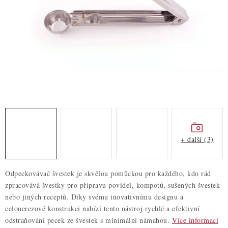
ZDRAVÉ PEČENÍ
DÁRKOVÉ POUKAZY
TÉMATICKÉ PRODUKTY
PROFI BALENÍ
NOVÉ ZBOŽÍ
ZNAČKY
+ další (3)
Nepřevzetí zásilky na dobírku
Obchodní podmínky
Odpeckovávač švestek je skvělou pomůckou pro každého, kdo rád
Hodnocení obchodu
Blog
Moje objednávka
zpracovává švestky pro přípravu povidel, kompotů, sušených švestek
Podmínky ochrany osobních údajů
nebo jiných receptů. Díky svému inovativnímu designu a
celonerezové konstrukci nabízí tento nástroj rychlé a efektivní
odstraňování pecek ze švestek s minimální námahou.
Více informací