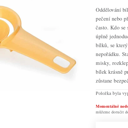
Oddělování bíl
pečení nebo p
často. Kdo se 
úplně jednoduc
bílků, se kter
nepořádku. Sta
misky, rozklep
bílek krásně p
zůstane bezpe
Položka byla v
Momentálně ned