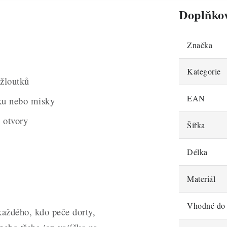
Doplňko
Značka
Kategorie
 žloutků
EAN
nku nebo misky
e otvory
Šířka
Délka
Materiál
Vhodné do
aždého, kdo peče dorty,