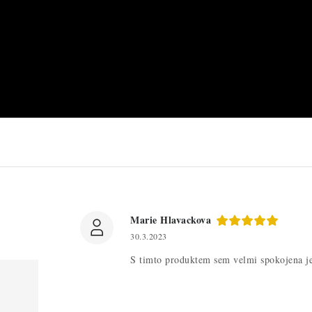
Marie Hlavackova
30.3.2023
S timto produktem sem velmi spokojena j