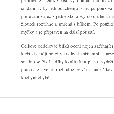
připravuje sněhové pusinky, domácí majonézu n
snídani. Díky jednoduchému principu používá
přelévání vajec z jedné skořápky do druhé a mi
žloutek roztrhne a smíchá s bílkem. Po použití
myčky a je připraven na další použití.
Celkově oddělovač bílků ocení nejen začínající k
kteří si chtějí práci v kuchyni zpříjemnit a uryc
snadno se čistí a díky kvalitnímu plastu vydrží
pracujete s vejci, rozhodně by vám tento šik
kuchyni chybět.