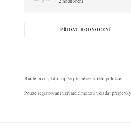
s
2 hodnocení
h
o
d
PŘIDAT HODNOCENÍ
n
o
c
e
n
Buďte první, kdo napíše příspěvek k této položce.
í
Pouze registrovaní uživatelé mohou vkládat příspěvk