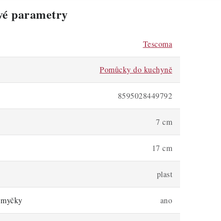
vé parametry
Tescoma
Pomůcky do kuchyně
8595028449792
7 cm
17 cm
plast
 myčky
ano