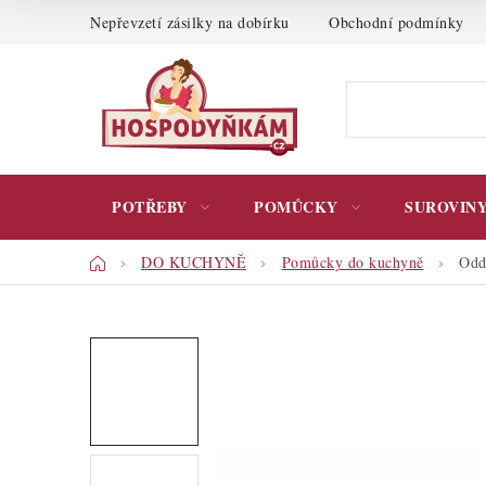
Přejít
Nepřevzetí zásilky na dobírku
Obchodní podmínky
na
obsah
POTŘEBY
POMŮCKY
SUROVIN
Domů
DO KUCHYNĚ
Pomůcky do kuchyně
Odd