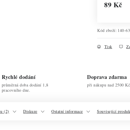
89 Kč
Měrná cena:
Kód zboží:
140-6
Tisk
Ze
Rychlé dodání
Doprava zdarma
průměrná doba dodání 1,8
při nákupu nad 2500 Kč
pracovního dne.
u (2)
Diskuze
Ostatní informace
Související produ