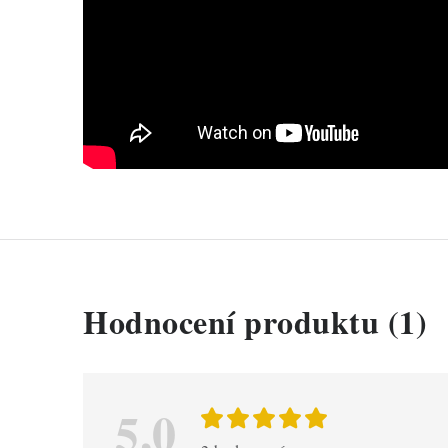
V
Hodnocení produktu (1)
ý
p
i
5,0