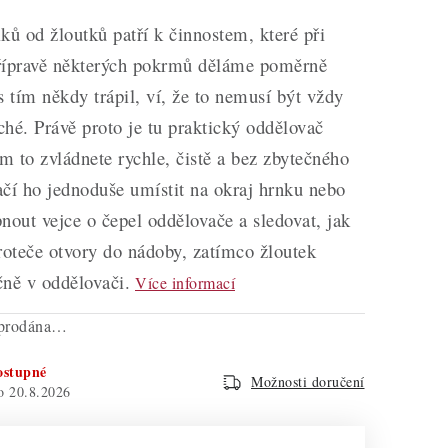
ků od žloutků patří k činnostem, které při
řípravě některých pokrmů děláme poměrně
s tím někdy trápil, ví, že to nemusí být vždy
hé. Právě proto je tu praktický oddělovač
ým to zvládnete rychle, čistě a bez zbytečného
čí ho jednoduše umístit na okraj hrnku nebo
nout vejce o čepel oddělovače a sledovat, jak
roteče otvory do nádoby, zatímco žloutek
čně v oddělovači.
Více informací
yprodána…
ostupné
Možnosti doručení
20.8.2026