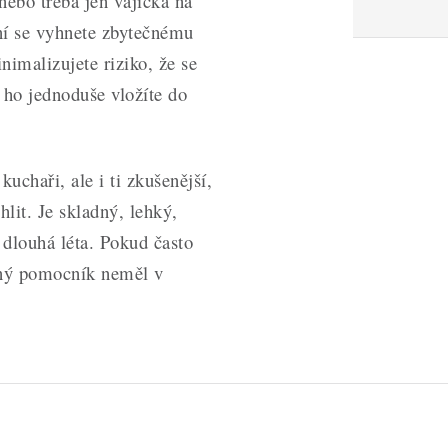
ebo třeba jen vajíčka na
ní se vyhnete zbytečnému
nimalizujete riziko, že se
 ho jednoduše vložíte do
uchaři, ale i ti zkušenější,
hlit. Je skladný, lehký,
 dlouhá léta. Pokud často
ovný pomocník neměl v