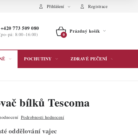
ochrany osobních údajů
Přihlášení
Registrace
+420 773 509 080
Prázdný košík
(po–pá: 8:00–16:00)
NÁKUPNÍ
KOŠÍK
NĚ
POCHUTINY
ZDRAVÉ PEČENÍ
DÁR
vač bílků Tescoma
hodnocení
Podrobnosti hodnocení
sté oddělování vajec