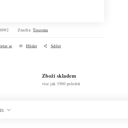
30092
Značka:
Tescoma
ptat se
Hlídat
Sdílet
Zboží skladem
více jak 3500 položek
kty