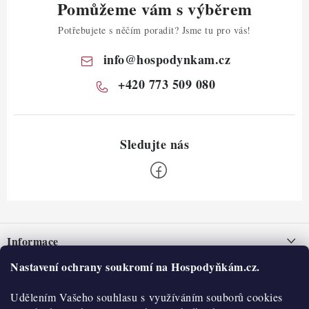
Pomůžeme vám s výběrem
Potřebujete s něčím poradit? Jsme tu pro vás!
info
@
hospodynkam.cz
+420 773 509 080
Z
á
Informace
p
a
Nastavení ochrany soukromí na Hospodyňkám.cz.
Nepřevzetí zásilky na dobírku
O nás
t
Obchodní podmínky
Udělením Vašeho souhlasu s využíváním souborů cookies
í
Historie