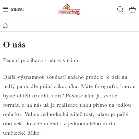
Přejít
Hleda
na
obsah
Domů
POTŘEBY
O nás
POMŮCKY
SUROVINY
Pečení je zábava - pečte s námi.
DEKORACE
Další významnou součástí našeho prodeje je tisk na
jedlý papír dle přání zákazníka. Máte fotografii, kterou
PRO OSLAVY
byste chtěli ozdobit dort? Pošlete nám ji, zvolte
formát, a na nás už je realizace tisku přímo na jedlou
DO KUCHYNĚ
oplatku. Velice jednoduchá záležitost, jakou je jedlý
obrázek, dokáže udělat i z jednoduchého dortu
POCHUTINY
umělecké dílko.