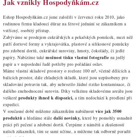
Jak vznikly Hospodyňkám.cz
č
l
Eshop Hospodyňkám.cz jsme založili v červenci roku 2010, jako
á
rodinnou firmu kladoucí důraz na férové jednání se zákazníkem a
n
vstřícný, osobitý přístup.
Zabýváme se prodejem cukrářských a pekařských pomůcek, mezi něž
k
patří dortové formy a vykrajovátka, plastové a silikonové pomůcky
ů
pro zdobení dortů, cukrářské suroviny, hmoty, čokolády, či jedlé
možnost tisku vlastní fotografie
papíry. Nabízíme také
na jedlý
papír a v neposlední řadě potřeby pro pořádání oslav.
Máme vlastní skladové prostory o rozloze 100 m², včetně dělících a
balicích prostor, dále chladných skladů, které jsou uzpůsobeny pro
skladování potravin tak, aby nehrozilo žádné riziko kontaminace, či
dalšího znehodnocení surovin. Díky velkému skladovému areálu jsou
produkty ihned k dispozici,
veškeré
a tím nedochází k prodlení při
expedici.
více jak 3500
V současné době můžeme zákazníkům nabídnout
produktů
další novinky,
a hledáme stále
které by pomohly usnadnit
práci při pečení a zdobení dortů. Čerpáme z námětů a zkušeností
našich zákazníků, tím se sami učíme, a můžeme tak odborně poradit