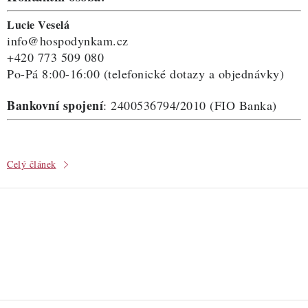
Lucie Veselá
info@hospodynkam.cz
+420 773 509 080
Po-Pá 8:00-16:00 (telefonické dotazy a objednávky)
Bankovní spojení
:
2400536794
/2010 (FIO Banka)
Celý článek
O
v
l
á