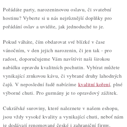
ZDRAVÉ PEČENÍ
Pořádáte party, narozeninovou oslavu, či svatební
DÁRKOVÉ POUKAZY
hostinu? Vyberte si u nás nejrůznější doplňky pro
pořádání oslav a uvidíte, jak jednoduché to je.
TÉMATICKÉ PRODUKTY
Pokud váháte, čím obdarovat své blízké v čase
PROFI BALENÍ
vánočním, v den jejich narozenin, či jen tak - pro
radost, doporučujeme Vám navštívit naši širokou
NOVÉ ZBOŽÍ
nabídku opravdu kvalitních pochutin. Vybírat můžete
ZNAČKY
vynikající zrnkovou kávu, či vybrané druhy lahodných
čajů. V neposlední řadě nabízíme
kvalitní koření
, plné
Nepřevzetí zásilky na dobírku
Obchodní podmínky
výborné chuti. Pro gurmány je to opravdový zážitek.
Hodnocení obchodu
Blog
Moje objednávka
Cukrářské suroviny, které naleznete v našem eshopu,
Podmínky ochrany osobních údajů
jsou vždy vysoké kvality a vynikající chuti, neboť nám
je dodávají renomované české i zahraniční firmy,