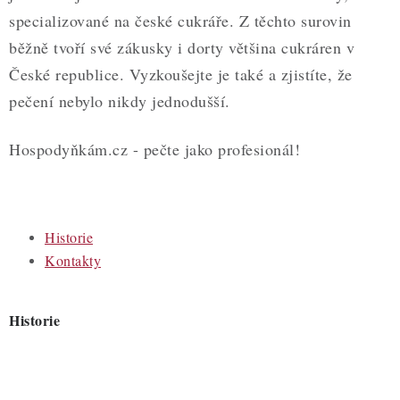
specializované na české cukráře. Z těchto surovin
běžně tvoří své zákusky i dorty většina cukráren v
České republice. Vyzkoušejte je také a zjistíte, že
pečení nebylo nikdy jednodušší.
Hospodyňkám.cz - pečte jako profesionál!
Historie
Kontakty
V
ý
Historie
p
i
s