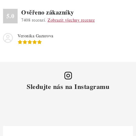
d
Ověřeno zákazníky
a
5.0
7408
recenzí.
Zobrazit všechny recenze
c
í
Veronika Gazurova
p
r
v
k
y
v
ý
Sledujte nás na Instagramu
p
i
s
u