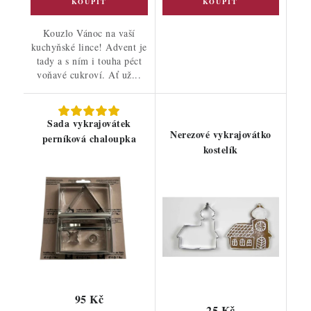
Kouzlo Vánoc na vaší
kuchyňské lince! Advent je
tady a s ním i touha péct
voňavé cukroví. Ať už...
Sada vykrajovátek
Nerezové vykrajovátko
perníková chaloupka
kostelík
95 Kč
25 Kč