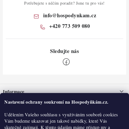
Potřebujete s něčím poradit? Jsme tu pro vás!
info
@
hospodynkam.cz
+420 773 509 080
Z
á
Informace
p
a
Nastavení ochrany soukromí na Hospodyňkám.cz.
Nepřevzetí zásilky na dobírku
O nás
t
Obchodní podmínky
Udělením Vašeho souhlasu s využíváním souborů cookies
í
Historie
O nákupu
Vám budeme ukazovat jen takové nabídky, které Vás
Hodnocení obchodu
skutečně zajímají. K těmto údajům máme přístup my a