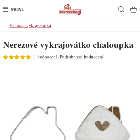
Přejít
Hleda
na
obsah
Vánoční vykrajovátka
POTŘEBY
Nerezové vykrajovátko chaloupka
POMŮCKY
1 hodnocení
Podrobnosti hodnocení
SUROVINY
DEKORACE
PRO OSLAVY
DO KUCHYNĚ
POCHUTINY