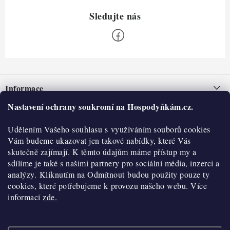
Z
á
Informace
p
a
Nastavení ochrany soukromí na Hospodyňkám.cz.
Nepřevzetí zásilky na dobírku
O nás
t
Obchodní podmínky
Udělením Vašeho souhlasu s využíváním souborů cookies
í
Historie
O nákupu
Vám budeme ukazovat jen takové nabídky, které Vás
Hodnocení obchodu
skutečně zajímají. K těmto údajům máme přístup my a
Kontakty
Reklamace a vratky
sdílíme je také s našimi partnery pro sociální média, inzerci a
Blog
analýzy. Kliknutím na Odmítnout budou použity pouze ty
cookies, které potřebujeme k provozu našeho webu. Více
Moje objednávka
Výdejní místa
informací
zde.
Podmínky ochrany osobních údajů
Cookies