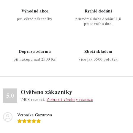
á
d
Výhodné akce
Rychlé dodání
a
pro věrné zákazníky
průměrná doba dodání 1,8
c
pracovního dne.
í
p
r
Doprava zdarma
Zboží skladem
v
při nákupu nad 2500 Kč
více jak 3500 položek
k
y
v
ý
Ověřeno zákazníky
p
5.0
7408
recenzí.
Zobrazit všechny recenze
i
s
Veronika Gazurova
u