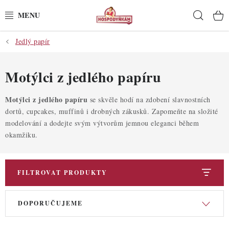
Přejít
Hleda
na
obsah
Jedlý papír
POTŘEBY
POMŮCKY
Motýlci z jedlého papíru
SUROVINY
Motýlci z jedlého papíru
se skvěle hodí na zdobení slavnostních
dortů, cupcakes, muffinů i drobných zákusků. Zapomeňte na složité
modelování a dodejte svým výtvorům jemnou eleganci během
DEKORACE
okamžiku.
PRO OSLAVY
FILTROVAT PRODUKTY
DO KUCHYNĚ
V
Ř
POCHUTINY
DOPORUČUJEME
ý
a
p
z