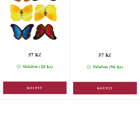
57 Kč
57 Kč
(24 ks)
(96 ks)
Skladem
Skladem
O
v
l