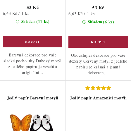
53 Kč
53 Kč
Měrná
6,63 Kč / 1 ks
Měrná
6,63 Kč / 1 ks
cena:
cena:
(11 ks)
(6 ks)
Skladem
Skladem
Barevná dekorace pro vaše
Okouzlující dekorace pro vaše
sladké pochoutky Duhový motýl
dezerty Červený motýl z jedlého
z jedlého papíru je veselá a
papíru je krásná a jemná
originální...
dekorace,...
Jedlý papír Barevní motýli
Jedlý papír Amazonští motýli