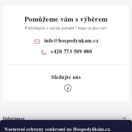
Pomůžeme vám s výběrem
Potřebujete s něčím poradit? Jsme tu pro vás!
info
@
hospodynkam.cz
+420 773 509 080
Z
á
Informace
p
a
Nastavení ochrany soukromí na Hospodyňkám.cz.
Nepřevzetí zásilky na dobírku