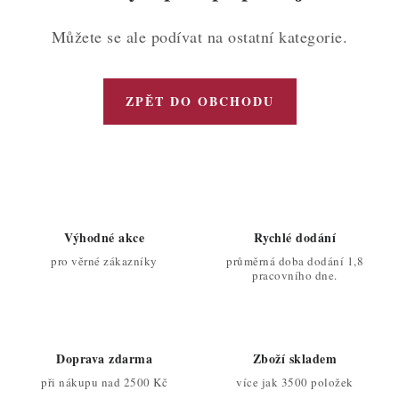
ZDRAVÉ PEČENÍ
Můžete se ale podívat na ostatní kategorie.
DÁRKOVÉ POUKAZY
TÉMATICKÉ PRODUKTY
ZPĚT DO OBCHODU
PROFI BALENÍ
NOVÉ ZBOŽÍ
ZNAČKY
Výhodné akce
Rychlé dodání
pro věrné zákazníky
průměrná doba dodání 1,8
pracovního dne.
Nepřevzetí zásilky na dobírku
Obchodní podmínky
Hodnocení obchodu
Blog
Moje objednávka
Podmínky ochrany osobních údajů
Doprava zdarma
Zboží skladem
při nákupu nad 2500 Kč
více jak 3500 položek