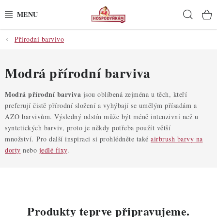
Přejít
Hleda
na
obsah
Přírodní barvivo
POTŘEBY
POMŮCKY
Modrá přírodní barviva
SUROVINY
Modrá přírodní barviva
jsou oblíbená zejména u těch, kteří
preferují čistě přírodní složení a vyhýbají se umělým přísadám a
AZO barvivům. Výsledný odstín může být méně intenzivní než u
DEKORACE
syntetických barviv, proto je někdy potřeba použít větší
množství.
Pro další inspiraci si prohlédněte také
airbrush barvy na
PRO OSLAVY
dorty
nebo
jedlé fixy
.
DO KUCHYNĚ
POCHUTINY
Produkty teprve připravujeme.