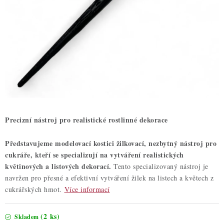
ZDRAVÉ PEČENÍ
DÁRKOVÉ POUKAZY
TÉMATICKÉ PRODUKTY
PROFI BALENÍ
NOVÉ ZBOŽÍ
Precizní nástroj pro realistické rostlinné dekorace
ZNAČKY
Představujeme modelovací kostici žilkovací, nezbytný nástroj pro
cukráře, kteří se specializují na vytváření realistických
Nepřevzetí zásilky na dobírku
Obchodní podmínky
květinových a listových dekorací.
Tento specializovaný nástroj je
Hodnocení obchodu
Blog
Moje objednávka
navržen pro přesné a efektivní vytváření žilek na listech a květech z
cukrářských hmot.
Více informací
Podmínky ochrany osobních údajů
(2 ks)
Skladem