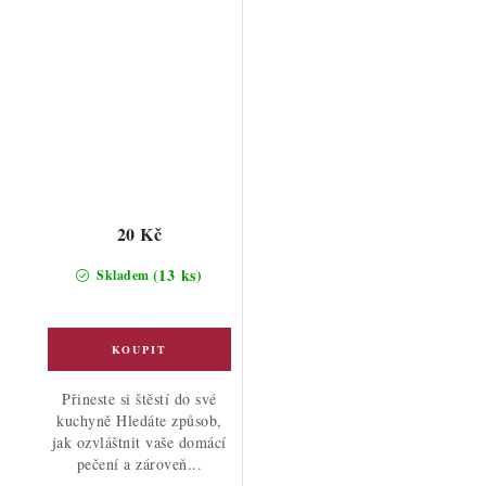
20 Kč
(13 ks)
Skladem
Přineste si štěstí do své
kuchyně Hledáte způsob,
jak ozvláštnit vaše domácí
pečení a zároveň...