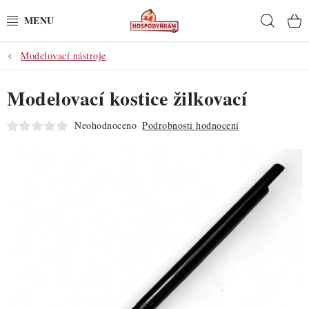
Přejít
Hleda
na
obsah
Modelovací nástroje
POTŘEBY
Modelovací kostice žilkovací
POMŮCKY
Neohodnoceno
Podrobnosti hodnocení
SUROVINY
DEKORACE
PRO OSLAVY
DO KUCHYNĚ
POCHUTINY