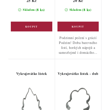
25 Kč
20 Kč
(8 ks)
(8 ks)
Skladem
Skladem
Podzimní pečení s grácií
Podzim! Doba barevného
listí, horkých nápojů a
samozřejmě i domácího...
Vykrajovátko lístek
Vykrajovátko lístek - dub