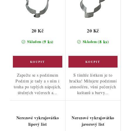
20 Kč
20 Kč
(9 ks)
(8 ks)
Skladem
Skladem
Zapečte se s podzimem
S tímhle lístkem je to
Podzim je tady a s ním i
hračka! Milujete podzimní
touha po teplých nápojích,
atmosféru, vůni pečených
útulných večerech a...
kaštanů a barvy...
Nerezové vykrajovátko
Nerezové vykrajovátko
lipový list
javorový list