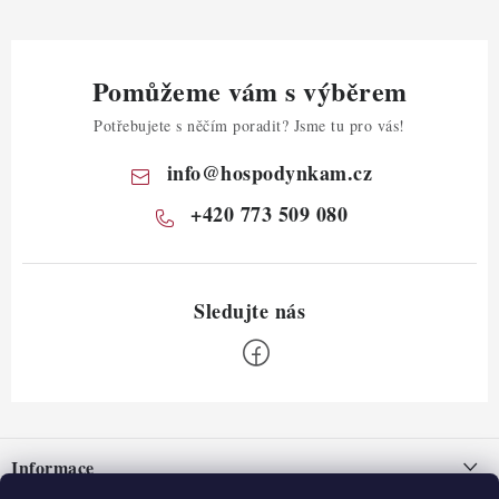
Pomůžeme vám s výběrem
Potřebujete s něčím poradit? Jsme tu pro vás!
info
@
hospodynkam.cz
+420 773 509 080
Z
á
Informace
p