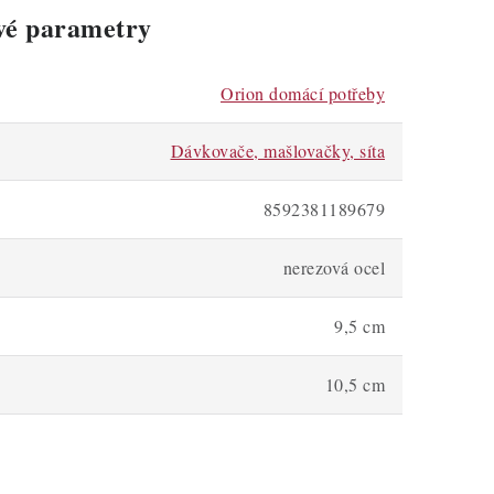
vé parametry
Orion domácí potřeby
Dávkovače, mašlovačky, síta
8592381189679
nerezová ocel
9,5 cm
10,5 cm