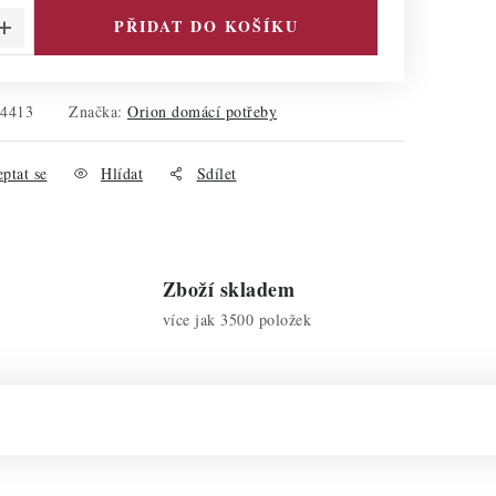
PŘIDAT DO KOŠÍKU
44413
Značka:
Orion domácí potřeby
ptat se
Hlídat
Sdílet
Zboží skladem
více jak 3500 položek