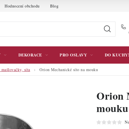
Hodnocení obchodu
Blog
Moje objednávka
Podmínky 
Y
DEKORACE
PRO OSLAVY
DO KUCHY
 mašlovačky, síta
Orion Mechanické síto na mouku
Orion 
mouku
Ne