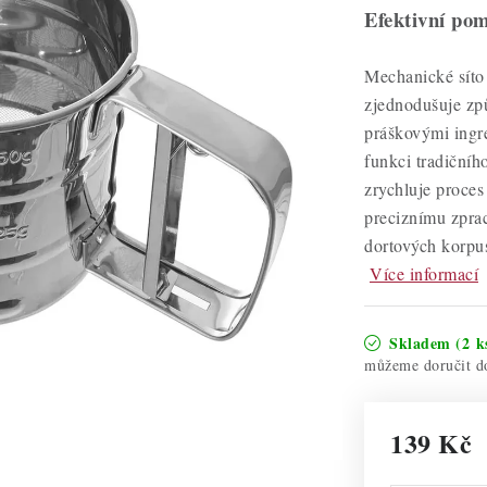
Efektivní po
Mechanické síto 
zjednodušuje zp
práškovými ingr
funkci tradičníh
zrychluje proce
preciznímu zprac
dortových korpu
Více informací
Skladem
(2 k
139 Kč
Měrná cena: