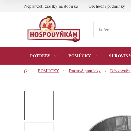
Přejít
Nepřevzetí zásilky na dobírku
Obchodní podmínky
na
obsah
POTŘEBY
POMŮCKY
SUROVIN
Domů
POMŮCKY
Dortové pomůcky
Dávkovače,