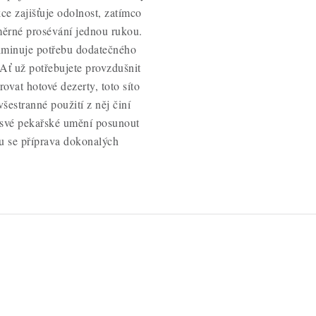
e zajišťuje odolnost, zatímco
ěrné prosévání jednou rukou.
iminuje potřebu dodatečného
 Ať už potřebujete provzdušnit
vat hotové dezerty, toto síto
šestranné použití z něj činí
 své pekařské umění posunout
u se příprava dokonalých