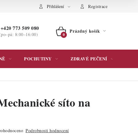
ochrany osobních údajů
Přihlášení
Registrace
+420 773 509 080
Prázdný košík
(po–pá: 8:00–16:00)
NÁKUPNÍ
KOŠÍK
NĚ
POCHUTINY
ZDRAVÉ PEČENÍ
DÁR
Mechanické síto na
ohodnoceno
Podrobnosti hodnocení