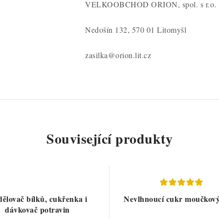
VELKOOBCHOD ORION, spol. s r.o.
Nedošín 132, 570 01 Litomyšl
zasilka@orion.lit.cz
Související produkty
ělovač bílků, cukřenka i
Nevlhnoucí cukr moučkový
dávkovač potravin