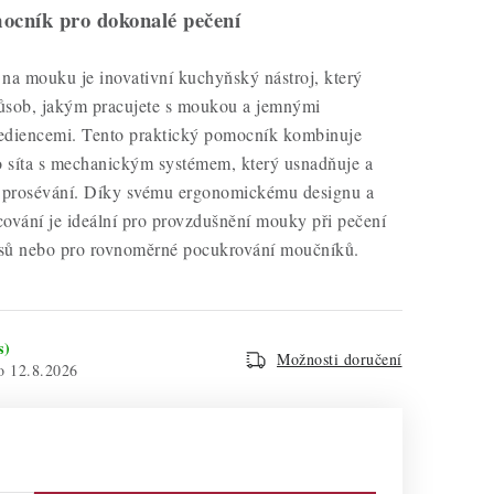
mocník pro dokonalé pečení
na mouku je inovativní kuchyňský nástroj, který
ůsob, jakým pracujete s moukou a jemnými
ediencemi. Tento praktický pomocník kombinuje
o síta s mechanickým systémem, který usnadňuje a
s prosévání. Díky svému ergonomickému designu a
ování je ideální pro provzdušnění mouky při pečení
sů nebo pro rovnoměrné pocukrování moučníků.
s)
Možnosti doručení
12.8.2026