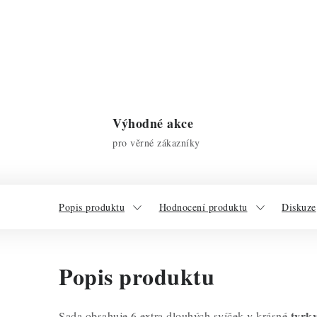
Výhodné akce
pro věrné zákazníky
Popis produktu
Hodnocení produktu
Diskuze
Popis produktu
tyrk
Sada obsahuje 6 extra dlouhých svíček v krásné