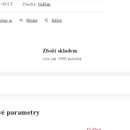
C-SUCT
Značka:
GoDan
ptat se
Hlídat
Sdílet
Zboží skladem
více jak 3500 položek
vé parametry
GoDan