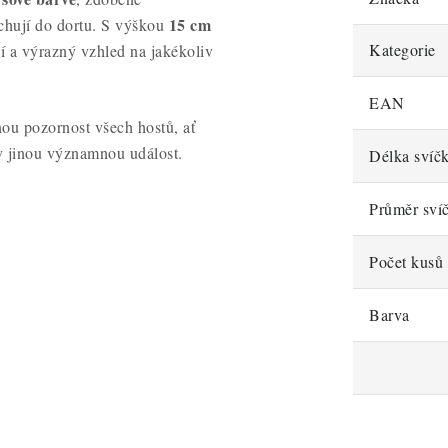
15 cm
ichují do dortu. S výškou
Kategorie
ní a výrazný vzhled na jakékoliv
EAN
ou pozornost všech hostů, ať
iv jinou významnou událost.
Délka svíč
Průměr sví
Počet kusů 
Barva