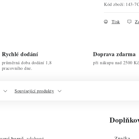
Kód zboží:
143-7
Tisk
Ze
Rychlé dodání
Doprava zdarma
průměrná doba dodání 1,8
při nákupu nad 2500 Kč
pracovního dne.
Související produkty
Doplňko
ysové barvě
Značka
, zdobené