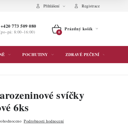
ochrany osobních údajů
Přihlášení
Registrace
+420 773 509 080
Prázdný košík
(po–pá: 8:00–16:00)
NÁKUPNÍ
KOŠÍK
NĚ
POCHUTINY
ZDRAVÉ PEČENÍ
DÁR
arozeninové svíčky
ové 6ks
ohodnoceno
Podrobnosti hodnocení