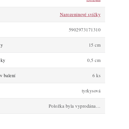
Narozeninové svíčky
5902973171310
ky
15 cm
čky
0,5 cm
v balení
6 ks
tyrkysová
Položka byla vyprodána…