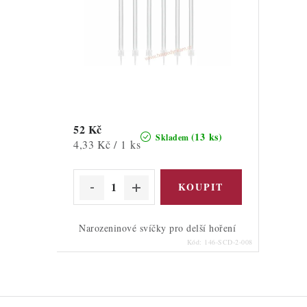
52 Kč
(13 ks)
Skladem
Měrná
4,33 Kč / 1 ks
cena:
Narozeninové svíčky pro delší hoření
Kód:
146-SCD-2-008