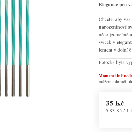
Elegance pro va
Chcete, aby váš
narozeninové sv
něco jedinečného
elegant
svíček v
lemem
v dolní č
Položka byla v
Momentálně ned
35 Kč
Měrná cena:
5,83 Kč / 1 