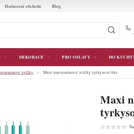
Hodnocení obchodu
Blog
Moje objednávka
Podmínky 
Y
DEKORACE
PRO OSLAVY
DO KUCHY
rozeninové svíčky
Maxi narozeninové svíčky tyrkysové 6ks
Maxi n
tyrkys
Ne