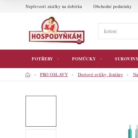
Přejít
Nepřevzetí zásilky na dobírku
Obchodní podmínky
na
obsah
POTŘEBY
POMŮCKY
SUROVIN
Domů
PRO OSLAVY
Dortové svíčky, fontány
Na