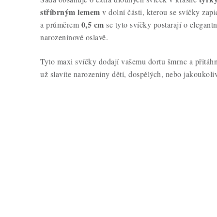
stříbrným lemem
v dolní části, kterou se svíčky zap
0,5 cm
a průměrem
se tyto svíčky postarají o elegant
narozeninové oslavě.
Tyto maxi svíčky dodají vašemu dortu šmrnc a přitáhn
už slavíte narozeniny dětí, dospělých, nebo jakoukol