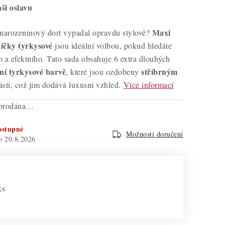
ši oslavu
Maxi
 narozeninový dort vypadal opravdu stylově?
íčky tyrkysové
jsou ideální volbou, pokud hledáte
 a efektního. Tato sada obsahuje 6 extra dlouhých
ní tyrkysové barvě
stříbrným
, které jsou ozdobeny
ásti, což jim dodává luxusní vzhled.
Více informací
yprodána…
ostupné
Možnosti doručení
20.8.2026
ks