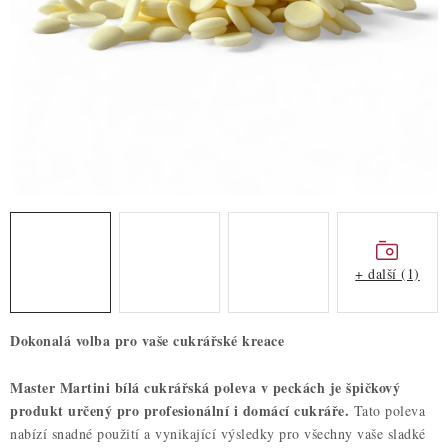
ZDRAVÉ PEČENÍ
DÁRKOVÉ POUKAZY
TÉMATICKÉ PRODUKTY
PROFI BALENÍ
NOVÉ ZBOŽÍ
ZNAČKY
+ další (1)
Nepřevzetí zásilky na dobírku
Obchodní podmínky
Dokonalá volba pro vaše cukrářské kreace
Hodnocení obchodu
Blog
Moje objednávka
Podmínky ochrany osobních údajů
Master Martini bílá cukrářská poleva v peckách je špičkový
produkt určený pro profesionální i domácí cukráře.
Tato poleva
nabízí snadné použití a vynikající výsledky pro všechny vaše sladké