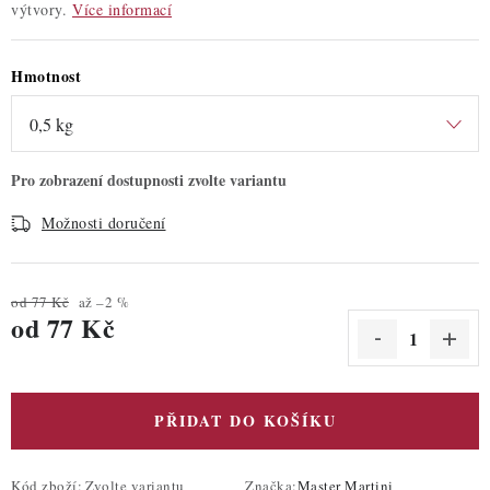
výtvory.
Více informací
Hmotnost
Možnosti doručení
od 77 Kč
až –2 %
od
77 Kč
Měrná cena:
PŘIDAT DO KOŠÍKU
Kód zboží:
Zvolte variantu
Značka:
Master Martini