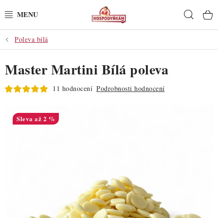
Přejít
Hleda
na
obsah
Poleva bílá
POTŘEBY
Master Martini Bílá poleva
POMŮCKY
11 hodnocení
Podrobnosti hodnocení
SUROVINY
DEKORACE
až 2 %
PRO OSLAVY
DO KUCHYNĚ
POCHUTINY