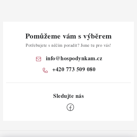
Pomůžeme vám s výběrem
Potřebujete s něčím poradit? Jsme tu pro vás!
info
@
hospodynkam.cz
+420 773 509 080
Z
á