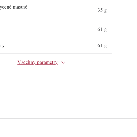
sycené mastné
35 g
61 g
kry
61 g
Všechny parametry