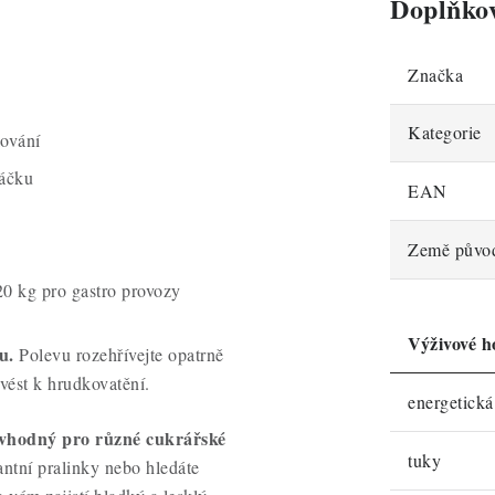
Doplňko
Značka
Kategorie
ování
sáčku
EAN
Země půvo
20 kg pro gastro provozy
Výživové h
u.
Polevu rozehřívejte opatrně
 vést k hrudkovatění.
energetick
 vhodný pro různé cukrářské
tuky
antní pralinky nebo hledáte