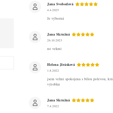
Jana Svobodová
4.4.2025
Je výborná
Jana Skružná
26.10.2023
no vekmi
Helena Jirásková
1.8.2022
jsem velmi spokojena s bílou polevou, krá
výrobku
Jana Skružná
7.4.2022