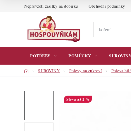
Přejít
Nepřevzetí zásilky na dobírku
Obchodní podmínky
na
obsah
POTŘEBY
POMŮCKY
SUROVIN
Domů
SUROVINY
Polevy na cukroví
Poleva bíl
až 2 %