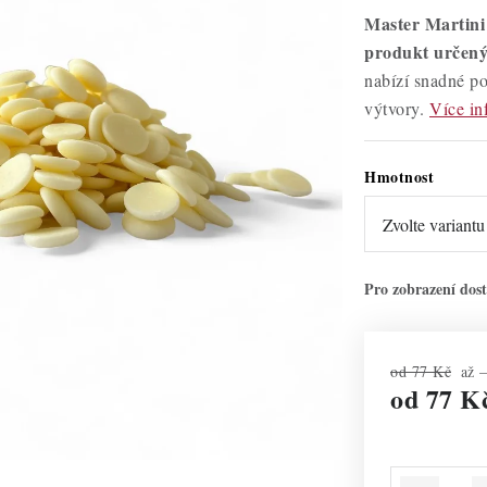
Master Martini 
produkt určený 
nabízí snadné po
výtvory.
Více in
Hmotnost
od 77 Kč
až 
od
77 K
Měrná cena: