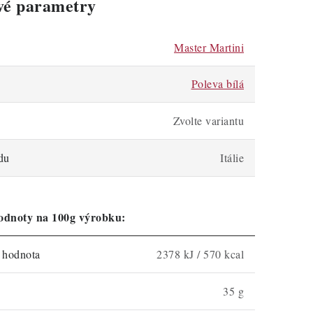
vé parametry
Master Martini
Poleva bílá
Zvolte variantu
du
Itálie
odnoty na 100g výrobku:
á hodnota
2378 kJ / 570 kcal
35 g