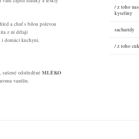
 vám zajistí hladký a lesklý
/ z toho na
kyseliny
led a chuť s bílou polevou
sacharidy
ta z ní dělají
 i domácí kuchyni.
/ z toho cu
MLÉKO
), sušené odstředěné
 aroma vanilin.