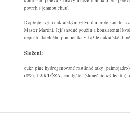
kontrastní polevu k tmavým dezertům, tato bílá poleva
povrch s jemnou chutí.
Dopřejte svým cukrářským výtvorům profesionální vzh
Master Martini. Její snadné použití a konzistentní kvali
nepostradatelného pomocníka v každé cukrářské dílně
Složení:
cukr, plně hydrogenované rostlinné tuky (palmojádro
LAKTÓZA
(8%),
, emulgátor (slunečnicový lecitin),