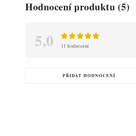
V
Hodnocení produktu (5)
ý
p
i
5,0
s
11 hodnocení
h
o
d
PŘIDAT HODNOCENÍ
n
o
c
e
n
í