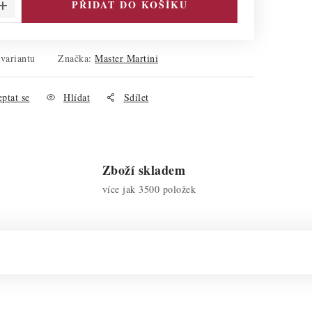
PŘIDAT DO KOŠÍKU
 variantu
Značka:
Master Martini
ptat se
Hlídat
Sdílet
Zboží skladem
více jak 3500 položek