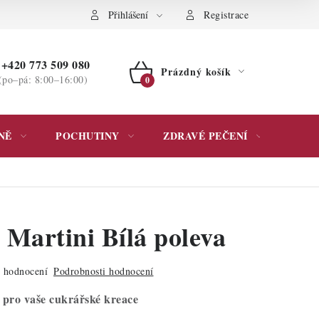
ochrany osobních údajů
Přihlášení
Registrace
+420 773 509 080
Prázdný košík
(po–pá: 8:00–16:00)
NÁKUPNÍ
KOŠÍK
NĚ
POCHUTINY
ZDRAVÉ PEČENÍ
DÁR
 Martini Bílá poleva
 hodnocení
Podrobnosti hodnocení
 pro vaše cukrářské kreace