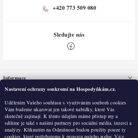
+420 773 509 080
Z
á
Informace
p
a
Nastavení ochrany soukromí na Hospodyňkám.cz.
Nepřevzetí zásilky na dobírku
O nás
t
Obchodní podmínky
Udělením Vašeho souhlasu s využíváním souborů cookies
í
Historie
O nákupu
Vám budeme ukazovat jen takové nabídky, které Vás
Hodnocení obchodu
skutečně zajímají. K těmto údajům máme přístup my a
Kontakty
Reklamace a vratky
sdílíme je také s našimi partnery pro sociální média, inzerci a
Blog
analýzy. Kliknutím na Odmítnout budou použity pouze ty
cookies, které potřebujeme k provozu našeho webu. Více
Moje objednávka
Výdejní místa