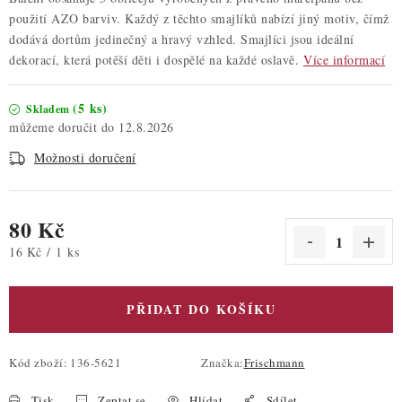
použití AZO barviv. Každý z těchto smajlíků nabízí jiný motiv, čímž
dodává dortům jedinečný a hravý vzhled. Smajlíci jsou ideální
dekorací, která potěší děti i dospělé na každé oslavě.
Více informací
(5 ks)
Skladem
12.8.2026
Možnosti doručení
80 Kč
Měrná cena:
16 Kč / 1 ks
PŘIDAT DO KOŠÍKU
Kód zboží:
136-5621
Značka:
Frischmann
Tisk
Zeptat se
Hlídat
Sdílet