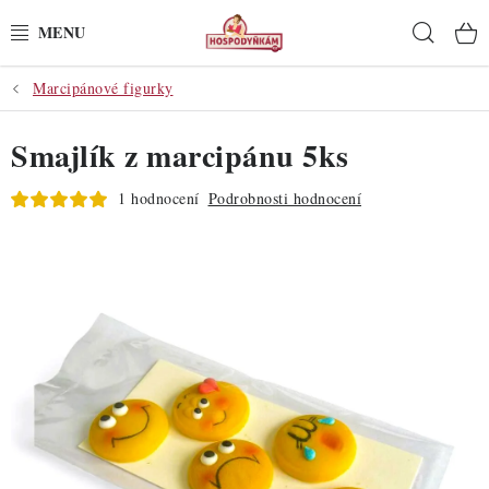
Přejít
Hleda
na
obsah
Marcipánové figurky
POTŘEBY
Smajlík z marcipánu 5ks
POMŮCKY
1 hodnocení
Podrobnosti hodnocení
SUROVINY
DEKORACE
PRO OSLAVY
DO KUCHYNĚ
POCHUTINY