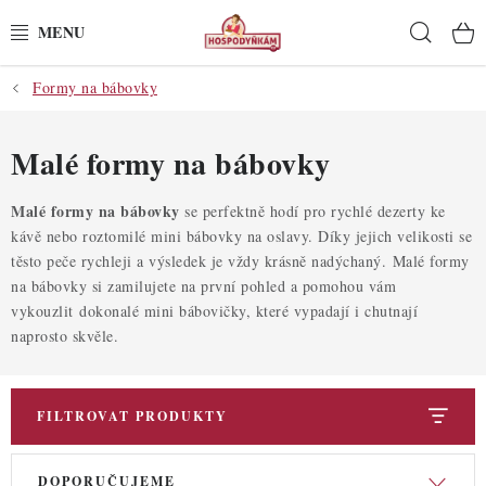
Přejít
Hleda
na
obsah
Formy na bábovky
POTŘEBY
POMŮCKY
Malé formy na bábovky
SUROVINY
Malé formy na bábovky
se perfektně hodí pro rychlé dezerty ke
kávě nebo roztomilé mini bábovky na oslavy. Díky jejich velikosti se
těsto peče rychleji a výsledek je vždy krásně nadýchaný. Malé formy
DEKORACE
na bábovky si zamilujete na první pohled a pomohou vám
vykouzlit dokonalé mini bábovičky, které vypadají i chutnají
PRO OSLAVY
naprosto skvěle.
DO KUCHYNĚ
FILTROVAT PRODUKTY
POCHUTINY
V
Ř
DOPORUČUJEME