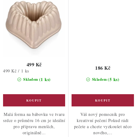
499 Kč
186 Kč
Měrná
499 Kč / 1 ks
cena:
(1 ks)
(5 ks)
Skladem
Skladem
Malá forma na bábovku ve tvaru
Váš nový pomocník pro
srdce o průměru 16 cm je ideální
kreativní pečení Pokud rádi
pro přípravu menších,
pečete a chcete vyzkoušet něco
originálně...
nového,...