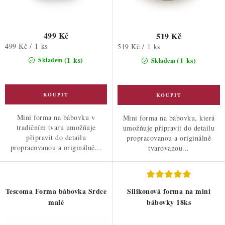
499 Kč
519 Kč
Měrná
499 Kč / 1 ks
Měrná
519 Kč / 1 ks
cena:
cena:
(1 ks)
(1 ks)
Skladem
Skladem
Mini forma na bábovku v
Mini forma na bábovku, která
tradičním tvaru umožňuje
umožňuje připravit do detailu
připravit do detailu
propracovanou a originálně
propracovanou a originálně...
tvarovanou...
Tescoma Forma bábovka Srdce
Silikonová forma na mini
malé
bábovky 18ks