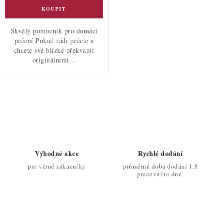
Skvělý pomocník pro domácí
pečení Pokud rádi pečete a
chcete své blízké překvapit
originálními...
O
v
l
á
d
Výhodné akce
Rychlé dodání
a
pro věrné zákazníky
průměrná doba dodání 1,8
c
pracovního dne.
í
p
r