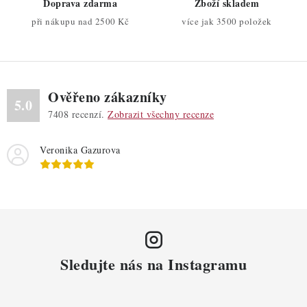
Doprava zdarma
Zboží skladem
v
při nákupu nad 2500 Kč
více jak 3500 položek
k
y
v
ý
Ověřeno zákazníky
p
5.0
7408
recenzí.
Zobrazit všechny recenze
i
s
Veronika Gazurova
u
Sledujte nás na Instagramu