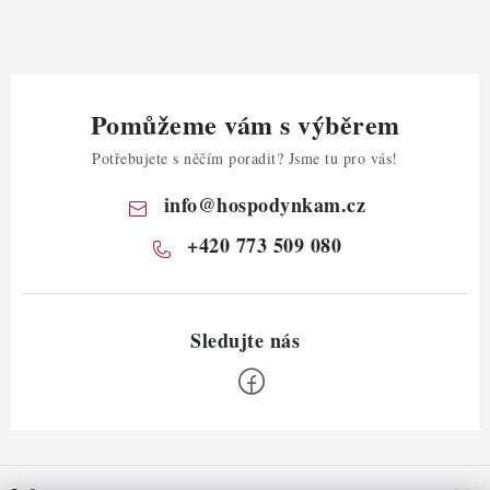
Pomůžeme vám s výběrem
Potřebujete s něčím poradit? Jsme tu pro vás!
info
@
hospodynkam.cz
+420 773 509 080
Z
á