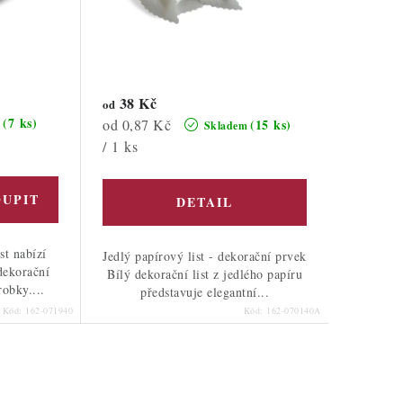
38 Kč
od
(7 ks)
Měrná
od 0,87 Kč
(15 ks)
m
Skladem
cena:
/ 1 ks
st nabízí
Jedlý papírový list - dekorační prvek
dekorační
Bílý dekorační list z jedlého papíru
obky....
představuje elegantní...
Kód:
162-071940
Kód:
162-070140A