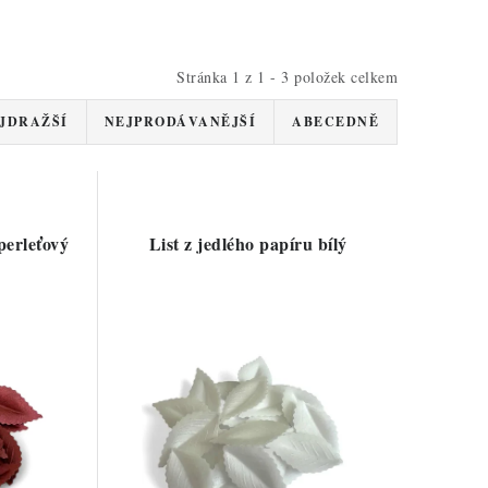
Stránka
1
z
1
-
3
položek celkem
JDRAŽŠÍ
NEJPRODÁVANĚJŠÍ
ABECEDNĚ
perleťový
List z jedlého papíru bílý