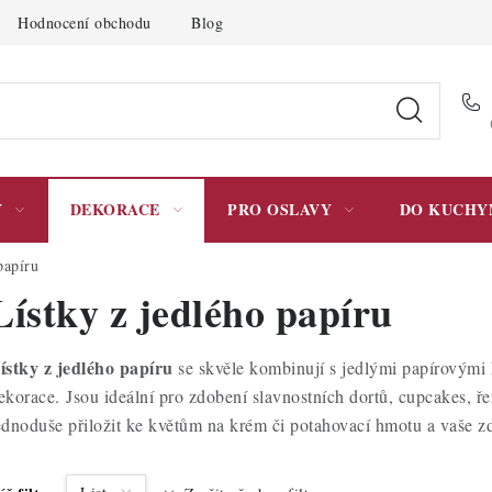
Hodnocení obchodu
Blog
Moje objednávka
Podmínky 
Y
DEKORACE
PRO OSLAVY
DO KUCHY
papíru
Lístky z jedlého papíru
ístky z jedlého papíru
se skvěle kombinují s jedlými papírovými 
ekorace. Jsou ideální pro zdobení slavnostních dortů, cupcakes, ř
ednoduše přiložit ke květům na krém či potahovací hmotu a vaše 