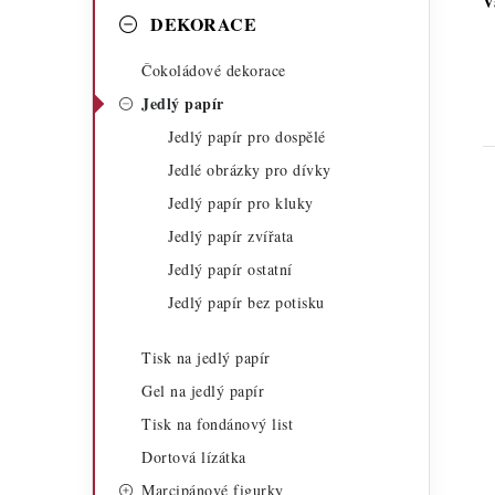
V
a
r
DEKORACE
n
i
Čokoládové dekorace
n
e
Jedlý papír
í
Jedlý papír pro dospělé
Jedlé obrázky pro dívky
p
Jedlý papír pro kluky
a
Jedlý papír zvířata
n
Jedlý papír ostatní
Jedlý papír bez potisku
e
i
l
Tisk na jedlý papír
Gel na jedlý papír
Tisk na fondánový list
Dortová lízátka
Marcipánové figurky