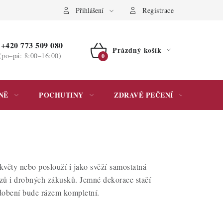
ochrany osobních údajů
Přihlášení
Registrace
+420 773 509 080
Prázdný košík
(po–pá: 8:00–16:00)
NÁKUPNÍ
KOŠÍK
NĚ
POCHUTINY
ZDRAVÉ PEČENÍ
DÁR
květy nebo poslouží i jako svěží samostatná
ezů i drobných zákusků. Jemné dekorace stačí
zdobení bude rázem kompletní.