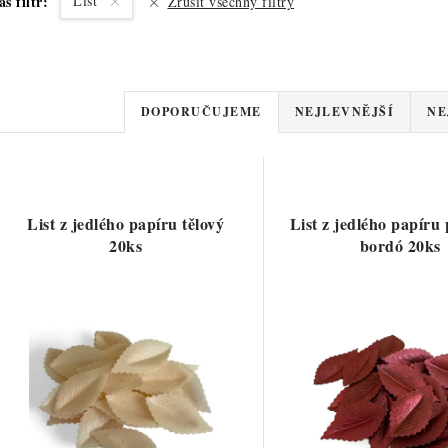
áš filtr:
List
Zrušit všechny filtry
Ř
DOPORUČUJEME
NEJLEVNĚJŠÍ
NE
a
V
z
ý
e
List z jedlého papíru tělový
List z jedlého papíru 
p
20ks
bordó 20ks
n
í
s
p
p
r
r
o
o