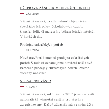
PŘEPRAVA ZÁSILEK V HORKÝCH DNECH
25.5.2026
Vážení zákazníci, zvažte nutnost objednávání
čokoládových polev, čokoládových ozdob,
transfer fólií, či margarínu během letních měsíců.
V horkých d...
Prodejna cukrářských potřeb
18.8.2024
Nově otevřená kamenná prodejna cukrářských
potřeb S radostí oznamujeme otevření naší nové
kamenné prodejny cukrářských potřeb. Zveme
všechny nadšence...
SLEVA PRO VÁS!!!
4.1.2017
Vážení zákazníci, od 1. února 2017 jsme nastavili
automatický věrnostní systém pro všechny
zaregistrované. Každý zákazník má ve svém účtu