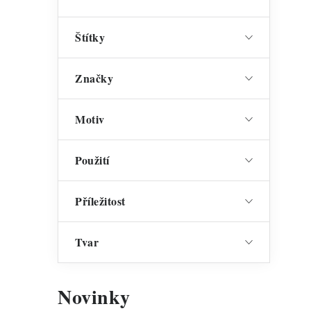
Štítky
i
s
Značky
Motiv
Použití
Příležitost
Tvar
Novinky