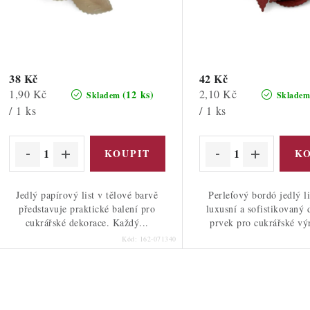
d
d
u
u
k
k
t
38 Kč
42 Kč
Měrná
Měrná
1,90 Kč
2,10 Kč
(12 ks)
Skladem
Sklade
ů
cena:
cena:
/ 1 ks
/ 1 ks
ů
Jedlý papírový list v tělové barvě
Perleťový bordó jedlý li
představuje praktické balení pro
luxusní a sofistikovaný 
cukrářské dekorace. Každý...
prvek pro cukrářské výr
Kód:
162-071340
O