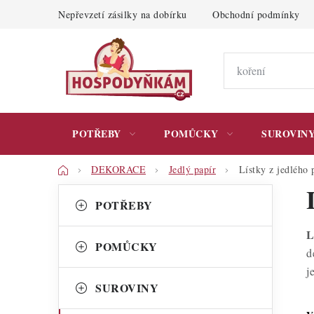
Přejít
Nepřevzetí zásilky na dobírku
Obchodní podmínky
na
obsah
POTŘEBY
POMŮCKY
SUROVIN
Domů
DEKORACE
Jedlý papír
Lístky z jedlého 
P
K
Přeskočit
POTŘEBY
kategorie
a
o
L
t
s
POMŮCKY
d
e
t
j
g
SUROVINY
r
o