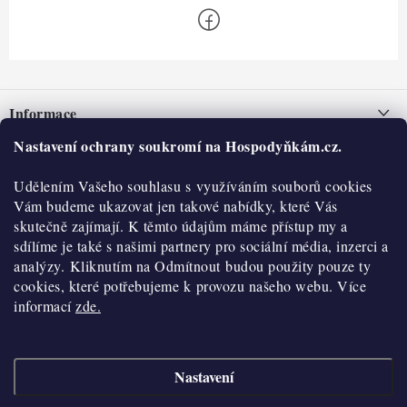
Z
á
Informace
p
a
Nastavení ochrany soukromí na Hospodyňkám.cz.
Nepřevzetí zásilky na dobírku
O nás
t
Obchodní podmínky
Udělením Vašeho souhlasu s využíváním souborů cookies
í
Historie
O nákupu
Vám budeme ukazovat jen takové nabídky, které Vás
Hodnocení obchodu
skutečně zajímají. K těmto údajům máme přístup my a
Kontakty
Reklamace a vratky
sdílíme je také s našimi partnery pro sociální média, inzerci a
Blog
analýzy. Kliknutím na Odmítnout budou použity pouze ty
cookies, které potřebujeme k provozu našeho webu. Více
Moje objednávka
Výdejní místa
informací
zde.
Podmínky ochrany osobních údajů
Cookies
Nastavení
Vydělávejte s námi
Copyright 2026
Hospodyňkám.cz
. Všechna práva vyhrazena.
Upravit nastavení