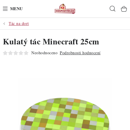
Přejít
Hleda
na
obsah
Tác na dort
POTŘEBY
Kulatý tác Minecraft 25cm
POMŮCKY
Neohodnoceno
Podrobnosti hodnocení
SUROVINY
DEKORACE
PRO OSLAVY
DO KUCHYNĚ
POCHUTINY