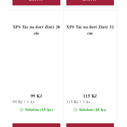
XPS Tác na dort Zlatý 28
XPS Tác na dort Zlatý 32
cm
cm
99 Kč
115 Kč
Měrná
Měrná
99 Kč / 1 ks
115 Kč / 1 ks
cena:
cena:
(15 ks)
(10 ks)
Skladem
Skladem