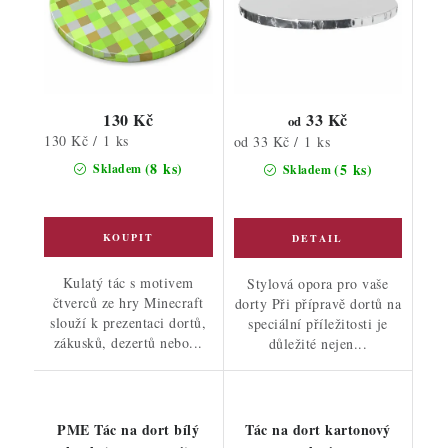
130 Kč
33 Kč
od
Měrná
130 Kč / 1 ks
Měrná
od 33 Kč / 1 ks
cena:
cena:
(8 ks)
(5 ks)
Skladem
Skladem
Kulatý tác s motivem
Stylová opora pro vaše
čtverců ze hry Minecraft
dorty Při přípravě dortů na
slouží k prezentaci dortů,
speciální příležitosti je
zákusků, dezertů nebo...
důležité nejen...
PME Tác na dort bílý
Tác na dort kartonový