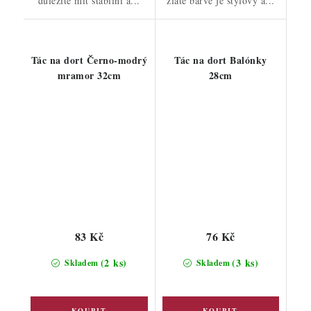
důležité mít stabilní a...
zlaté barvě je stylový a...
Tác na dort Černo-modrý
Tác na dort Balónky
mramor 32cm
28cm
83 Kč
76 Kč
(2 ks)
(3 ks)
Skladem
Skladem