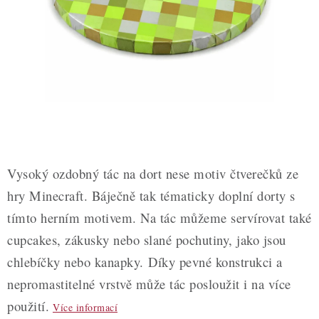
ZDRAVÉ PEČENÍ
DÁRKOVÉ POUKAZY
TÉMATICKÉ PRODUKTY
PROFI BALENÍ
NOVÉ ZBOŽÍ
Vysoký ozdobný tác na dort nese motiv čtverečků ze
ZNAČKY
hry Minecraft. Báječně tak tématicky doplní dorty s
tímto herním motivem. Na tác můžeme servírovat také
Nepřevzetí zásilky na dobírku
Obchodní podmínky
cupcakes, zákusky nebo slané pochutiny, jako jsou
Hodnocení obchodu
Blog
Moje objednávka
chlebíčky nebo kanapky. Díky pevné konstrukci a
Podmínky ochrany osobních údajů
nepromastitelné vrstvě může tác posloužit i na více
použití.
Více informací