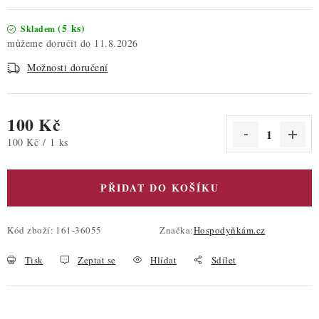
(5 ks)
Skladem
11.8.2026
Možnosti doručení
100 Kč
Měrná cena:
100 Kč / 1 ks
PŘIDAT DO KOŠÍKU
Kód zboží:
161-36055
Značka:
Hospodyňkám.cz
Tisk
Zeptat se
Hlídat
Sdílet