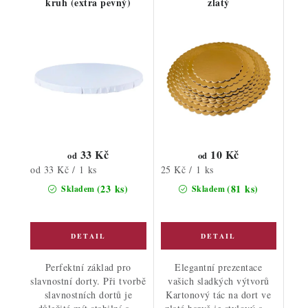
kruh (extra pevný)
zlatý
33 Kč
10 Kč
od
od
Měrná
Měrná
od 33 Kč / 1 ks
25 Kč / 1 ks
cena:
cena:
(23 ks)
(81 ks)
Skladem
Skladem
Perfektní základ pro
Elegantní prezentace
slavnostní dorty. Při tvorbě
vašich sladkých výtvorů
slavnostních dortů je
Kartonový tác na dort ve