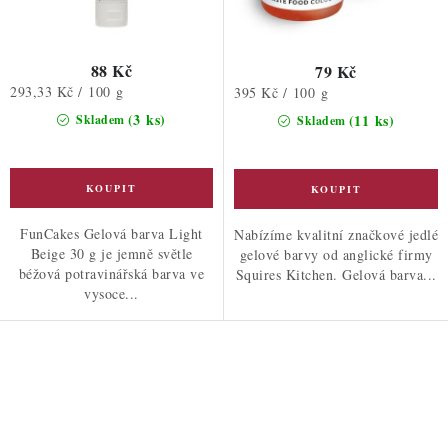
88 Kč
79 Kč
Měrná
293,33 Kč / 100 g
Měrná
395 Kč / 100 g
cena:
cena:
(3 ks)
(11 ks)
Skladem
Skladem
FunCakes Gelová barva Light
Nabízíme kvalitní značkové jedlé
Beige 30 g je jemně světle
gelové barvy od anglické firmy
béžová potravinářská barva ve
Squires Kitchen. Gelová barva...
vysoce...
O
v
l