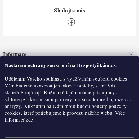
Z
á
Informace
p
a
Nastavení ochrany soukromí na Hospodyňkám.cz.
Nepřevzetí zásilky na dobírku
O nás
t
Obchodní podmínky
Udělením Vašeho souhlasu s využíváním souborů cookies
í
Historie
O nákupu
Vám budeme ukazovat jen takové nabídky, které Vás
Hodnocení obchodu
skutečně zajímají. K těmto údajům máme přístup my a
Kontakty
Reklamace a vratky
sdílíme je také s našimi partnery pro sociální média, inzerci a
Blog
analýzy. Kliknutím na Odmítnout budou použity pouze ty
cookies, které potřebujeme k provozu našeho webu. Více
Moje objednávka
Výdejní místa
informací
zde.
Podmínky ochrany osobních údajů
Cookies