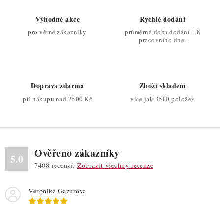
á
d
Výhodné akce
Rychlé dodání
a
pro věrné zákazníky
průměrná doba dodání 1,8
c
pracovního dne.
í
p
r
Doprava zdarma
Zboží skladem
v
při nákupu nad 2500 Kč
více jak 3500 položek
k
y
v
ý
Ověřeno zákazníky
p
5.0
7408
recenzí.
Zobrazit všechny recenze
i
s
Veronika Gazurova
u