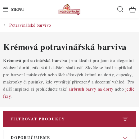
Přejít
Hleda
na
obsah
Potravinářské barvivo
POTŘEBY
POMŮCKY
Krémová potravinářská barviva
SUROVINY
Krémová potravinářská barviva
jsou ideální pro jemné a elegantní
zdobení dortů, zákusků i dalších sladkostí. Skvěle se hodí například
pro barvení máslových nebo šlehačkových krémů na dorty, cupcaky,
DEKORACE
makronky či pusinky, kde vytvářejí přirozený a decentní vzhled.
Pro
další inspiraci si prohlédněte také
airbrush barvy na dorty
nebo
jedlé
PRO OSLAVY
fixy
.
DO KUCHYNĚ
FILTROVAT PRODUKTY
POCHUTINY
V
Ř
DOPORUČUJEME