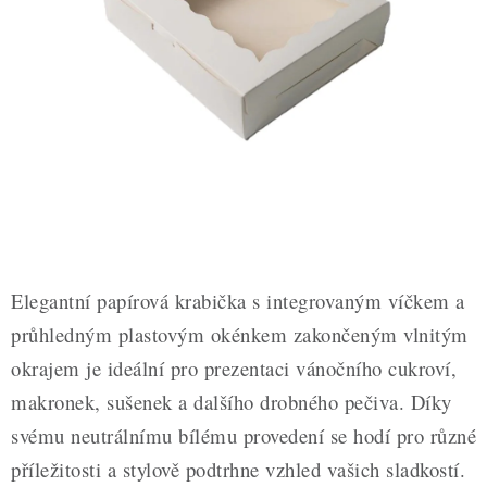
ZDRAVÉ PEČENÍ
DÁRKOVÉ POUKAZY
TÉMATICKÉ PRODUKTY
PROFI BALENÍ
NOVÉ ZBOŽÍ
ZNAČKY
Elegantní papírová krabička s integrovaným víčkem a
průhledným plastovým okénkem zakončeným vlnitým
Nepřevzetí zásilky na dobírku
Obchodní podmínky
okrajem je ideální pro prezentaci vánočního cukroví,
Hodnocení obchodu
Blog
Moje objednávka
makronek, sušenek a dalšího drobného pečiva. Díky
Podmínky ochrany osobních údajů
svému neutrálnímu bílému provedení se hodí pro různé
příležitosti a stylově podtrhne vzhled vašich sladkostí.