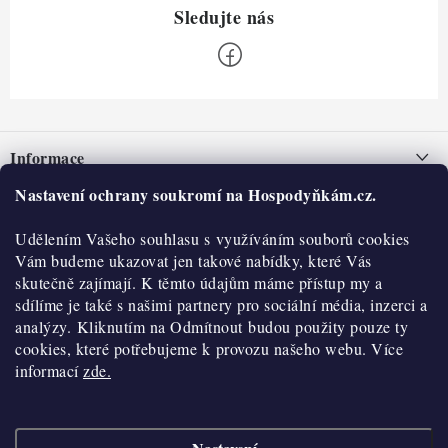
Z
á
Informace
p
a
Nastavení ochrany soukromí na Hospodyňkám.cz.
Nepřevzetí zásilky na dobírku
O nás
t
Obchodní podmínky
Udělením Vašeho souhlasu s využíváním souborů cookies
í
Historie
O nákupu
Vám budeme ukazovat jen takové nabídky, které Vás
Hodnocení obchodu
skutečně zajímají. K těmto údajům máme přístup my a
Kontakty
Reklamace a vratky
sdílíme je také s našimi partnery pro sociální média, inzerci a
Blog
analýzy. Kliknutím na Odmítnout budou použity pouze ty
cookies, které potřebujeme k provozu našeho webu. Více
Moje objednávka
Výdejní místa
informací
zde.
Podmínky ochrany osobních údajů
Cookies
Vydělávejte s námi