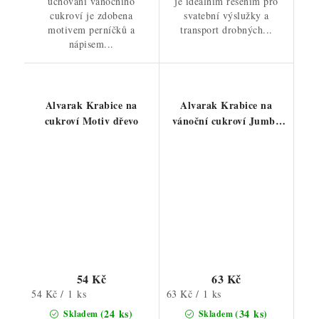
uchování vánočního
je ideálním řešením pro
cukroví je zdobena
svatební výslužky a
motivem perníčků a
transport drobných...
nápisem...
Alvarak Krabice na
Alvarak Krabice na
cukroví Motiv dřevo
vánoční cukroví Jumbo
Žlutá s hvězdami
54 Kč
63 Kč
Měrná
Měrná
54 Kč / 1 ks
63 Kč / 1 ks
cena:
cena:
(24 ks)
(34 ks)
Skladem
Skladem