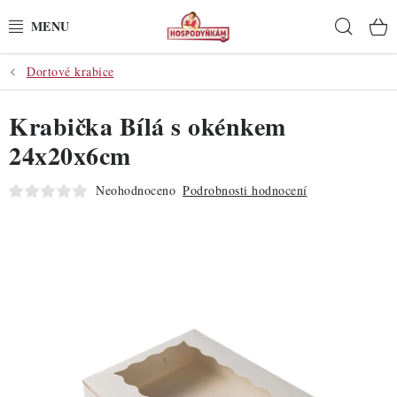
Přejít
Hleda
na
obsah
Dortové krabice
POTŘEBY
Krabička Bílá s okénkem
POMŮCKY
24x20x6cm
SUROVINY
Neohodnoceno
Podrobnosti hodnocení
DEKORACE
PRO OSLAVY
DO KUCHYNĚ
POCHUTINY