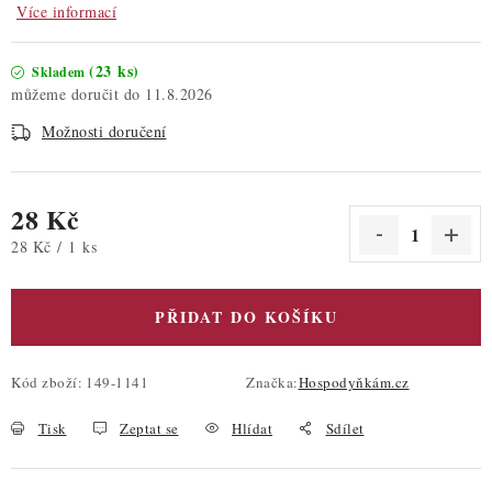
Více informací
(23 ks)
Skladem
11.8.2026
Možnosti doručení
28 Kč
Měrná cena:
28 Kč / 1 ks
PŘIDAT DO KOŠÍKU
Kód zboží:
149-1141
Značka:
Hospodyňkám.cz
Tisk
Zeptat se
Hlídat
Sdílet