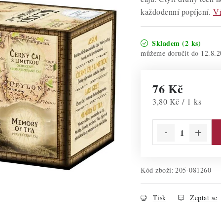
každodenní popíjení.
Ví
Skladem
(2 ks)
12.8.2
76 Kč
Měrná cena:
3,80 Kč / 1 ks
Kód zboží:
205-081260
Tisk
Zeptat se