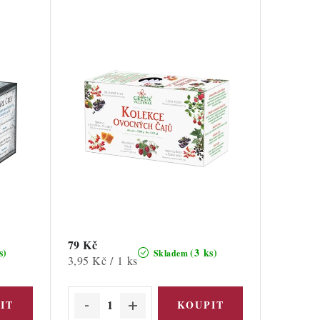
79 Kč
s)
(3 ks)
Skladem
Měrná
3,95 Kč / 1 ks
cena: