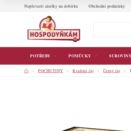
Přejít
Nepřevzetí zásilky na dobírku
Obchodní podmínky
na
obsah
POTŘEBY
POMŮCKY
SUROVIN
Domů
POCHUTINY
Kvalitní čaj
Černý čaj