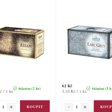
62 Kč
(2 ks)
(3 k
Skladem
Skladem
Měrná
č / 1 ks
3,10 Kč / 1 ks
cena: