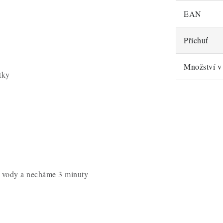
EAN
Příchuť
Množství v 
etky
cí vody a necháme 3 minuty