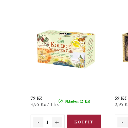
79 Kč
59 Kč
(2 ks)
Skladem
Měrná
Měrná
3,95 Kč / 1 ks
2,95 K
cena:
cena: