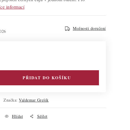
ce informací
Možnosti doručení
026
PŘIDAT DO KOŠÍKU
Značka:
Valdemar Grešík
Hlídat
Sdílet