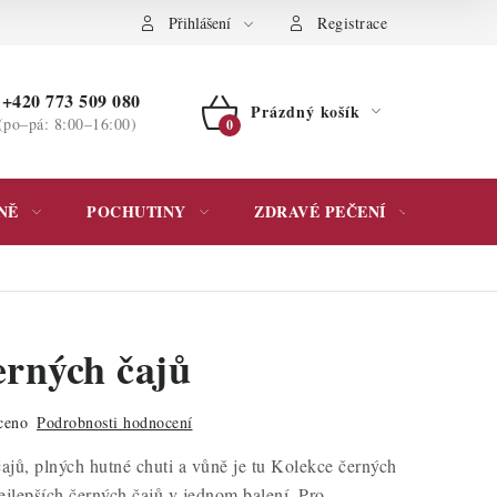
ochrany osobních údajů
Přihlášení
Registrace
+420 773 509 080
Prázdný košík
(po–pá: 8:00–16:00)
NÁKUPNÍ
KOŠÍK
NĚ
POCHUTINY
ZDRAVÉ PEČENÍ
DÁR
erných čajů
ceno
Podrobnosti hodnocení
ajů, plných hutné chuti a vůně je tu Kolekce černých
nejlepších černých čajů v jednom balení. Pro