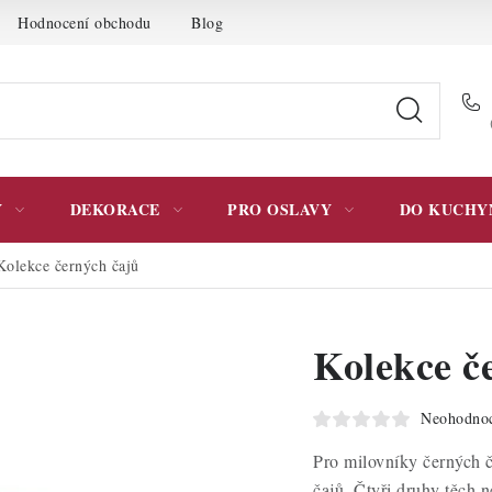
Hodnocení obchodu
Blog
Moje objednávka
Podmínky 
Y
DEKORACE
PRO OSLAVY
DO KUCHY
Kolekce černých čajů
Kolekce č
Neohodno
Pro milovníky černých č
čajů. Čtyři druhy těch 