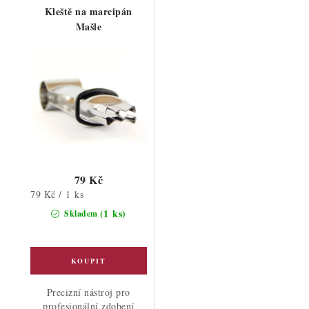
Kleště na marcipán
Mašle
79 Kč
Měrná
79 Kč / 1 ks
cena:
(1 ks)
Skladem
Precizní nástroj pro
profesionální zdobení