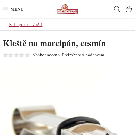
Přejít
Hleda
na
obsah
Krimpovací kleště
POTŘEBY
Kleště na marcipán, cesmín
POMŮCKY
Neohodnoceno
Podrobnosti hodnocení
SUROVINY
DEKORACE
PRO OSLAVY
DO KUCHYNĚ
POCHUTINY