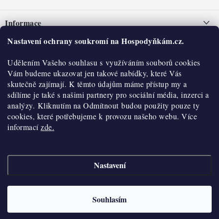
Z
á
Informace
p
a
Nastavení ochrany soukromí na Hospodyňkám.cz.
Nepřevzetí zásilky na dobírku
O nás
t
Obchodní podmínky
Udělením Vašeho souhlasu s využíváním souborů cookies
í
Historie
O nákupu
Vám budeme ukazovat jen takové nabídky, které Vás
Hodnocení obchodu
skutečně zajímají. K těmto údajům máme přístup my a
Kontakty
Reklamace a vratky
sdílíme je také s našimi partnery pro sociální média, inzerci a
Blog
analýzy. Kliknutím na Odmítnout budou použity pouze ty
cookies, které potřebujeme k provozu našeho webu. Více
Moje objednávka
Výdejní místa
informací
zde.
Podmínky ochrany osobních údajů
Cookies
Nastavení
Vydělávejte s námi
Copyright 2026
Hospodyňkám.cz
. Všechna práva vyhrazena.
Upravit nastavení
cookies
Velkoobchod
Souhlasím
Vytvořil Shoptet
Doprava a platba