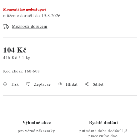
Momentálně nedostupné
19.8.2026
Možnosti doručení
104 Kč
Měrná cena:
416 Kč / 1 kg
Kód zboží:
160-608
Tisk
Zeptat se
Hlídat
Sdílet
Výhodné akce
Rychlé dodání
pro věrné zákazníky
průměrná doba dodání 1,8
pracovního dne.