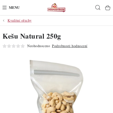
Přejít
Hleda
na
obsah
Kvalitní ořechy
POTŘEBY
Kešu Natural 250g
POMŮCKY
Neohodnoceno
Podrobnosti hodnocení
SUROVINY
DEKORACE
PRO OSLAVY
DO KUCHYNĚ
POCHUTINY