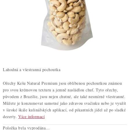
ZDRAVÉ PEČENÍ
DÁRKOVÉ POUKAZY
TÉMATICKÉ PRODUKTY
PROFI BALENÍ
NOVÉ ZBOŽÍ
Lahodná a všestranná pochoutka
ZNAČKY
Ořechy Kešu Natural Premium jsou oblíbenou pochoutkou známou
pro svou krémovou texturu a jemně nasládlou chuť. Tyto ořechy,
Nepřevzetí zásilky na dobírku
Obchodní podmínky
původem z Brazílie, jsou nejen chutné, ale také nesmírně všestranné.
Hodnocení obchodu
Blog
Moje objednávka
Můžete je konzumovat samotné jako zdravou svačinku nebo je využít
v široké škále kulinářských aplikací, od pikantních jídel až po sladké
Podmínky ochrany osobních údajů
dezerty.
Více informací
Položka byla vyprodána…