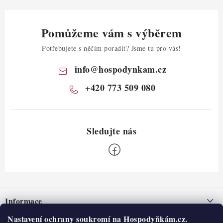
Pomůžeme vám s výběrem
Potřebujete s něčím poradit? Jsme tu pro vás!
info
@
hospodynkam.cz
+420 773 509 080
Z
á
Informace
p
a
Nastavení ochrany soukromí na Hospodyňkám.cz.
Nepřevzetí zásilky na dobírku