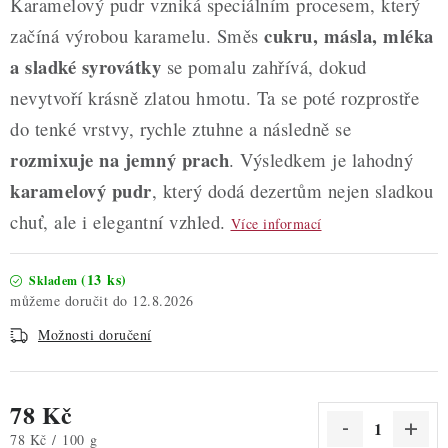
Karamelový pudr vzniká speciálním procesem, který
cukru, másla, mléka
začíná výrobou karamelu. Směs
a sladké syrovátky
se pomalu zahřívá, dokud
nevytvoří krásně zlatou hmotu. Ta se poté rozprostře
do tenké vrstvy, rychle ztuhne a následně se
rozmixuje na jemný prach
. Výsledkem je lahodný
karamelový pudr
, který dodá dezertům nejen sladkou
chuť, ale i elegantní vzhled.
Více informací
(13 ks)
Skladem
12.8.2026
Možnosti doručení
78 Kč
Měrná cena:
78 Kč / 100 g