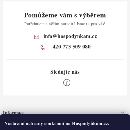
Pomůžeme vám s výběrem
Potřebujete s něčím poradit? Jsme tu pro vás!
info
@
hospodynkam.cz
+420 773 509 080
Z
á
Informace
p
a
Nastavení ochrany soukromí na Hospodyňkám.cz.
Nepřevzetí zásilky na dobírku
O nás