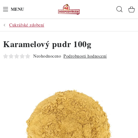
Přejít
Hleda
na
obsah
Cukrářské zdobení
POTŘEBY
Karamelový pudr 100g
POMŮCKY
Neohodnoceno
Podrobnosti hodnocení
SUROVINY
DEKORACE
PRO OSLAVY
DO KUCHYNĚ
POCHUTINY