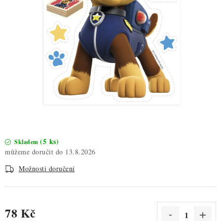
ZDRAVÉ PEČENÍ
DÁRKOVÉ POUKAZY
TÉMATICKÉ PRODUKTY
PROFI BALENÍ
NOVÉ ZBOŽÍ
ZNAČKY
(5 ks)
Skladem
13.8.2026
Nepřevzetí zásilky na dobírku
Obchodní podmínky
Možnosti doručení
Hodnocení obchodu
Blog
Moje objednávka
Podmínky ochrany osobních údajů
78 Kč