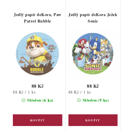
Jedlý papír deKora, Paw
Jedlý papír deKora Ježek
Patrol Rubble
Sonic
88 Kč
88 Kč
Měrná
Měrná
88 Kč / 1 ks
88 Kč / 1 ks
cena:
cena:
(6 ks)
(9 ks)
Skladem
Skladem