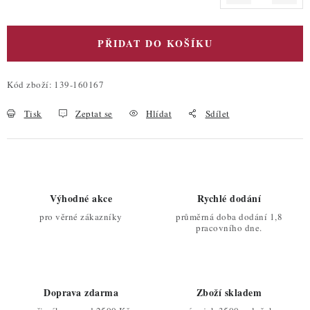
Měrná cena:
PŘIDAT DO KOŠÍKU
Kód zboží:
139-160167
Tisk
Zeptat se
Hlídat
Sdílet
Výhodné akce
Rychlé dodání
pro věrné zákazníky
průměrná doba dodání 1,8
pracovního dne.
Doprava zdarma
Zboží skladem