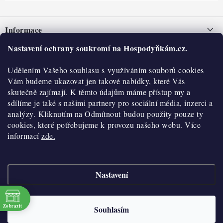
Z
á
Informace
p
a
Nastavení ochrany soukromí na Hospodyňkám.cz.
Nepřevzetí zásilky na dobírku
O nás
t
Obchodní podmínky
Udělením Vašeho souhlasu s využíváním souborů cookies
í
Historie
O nákupu
Vám budeme ukazovat jen takové nabídky, které Vás
Hodnocení obchodu
skutečně zajímají. K těmto údajům máme přístup my a
Kontakty
Reklamace a vratky
sdílíme je také s našimi partnery pro sociální média, inzerci a
Blog
analýzy. Kliknutím na Odmítnout budou použity pouze ty
cookies, které potřebujeme k provozu našeho webu. Více
Moje objednávka
Výdejní místa
informací
zde.
Podmínky ochrany osobních údajů
Cookies
Nastavení
Vydělávejte s námi
Copyright 2026
Hospodyňkám.cz
. Všechna práva vyhrazena.
Upravit nastavení
cookies
Velkoobchod
Zobrazit
Souhlasím
Vytvořil Shoptet