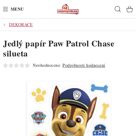
Přejít
Hleda
na
obsah
DEKORACE
POTŘEBY
Jedlý papír Paw Patrol Chase
POMŮCKY
silueta
SUROVINY
Neohodnoceno
Podrobnosti hodnocení
DEKORACE
PRO OSLAVY
DO KUCHYNĚ
POCHUTINY