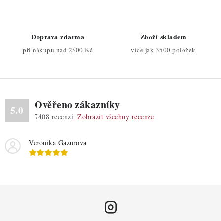
í
p
r
Doprava zdarma
Zboží skladem
v
při nákupu nad 2500 Kč
více jak 3500 položek
k
y
v
ý
Ověřeno zákazníky
p
5.0
7408
recenzí.
Zobrazit všechny recenze
i
s
Veronika Gazurova
u