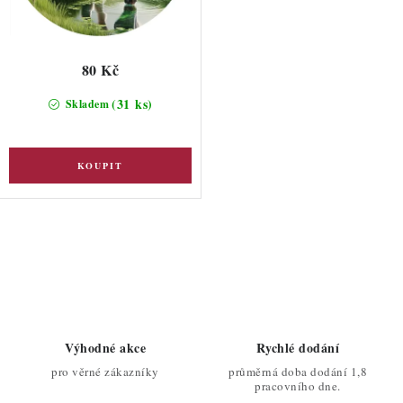
80 Kč
(31 ks)
Skladem
O
v
l
á
d
Výhodné akce
Rychlé dodání
a
pro věrné zákazníky
průměrná doba dodání 1,8
c
pracovního dne.