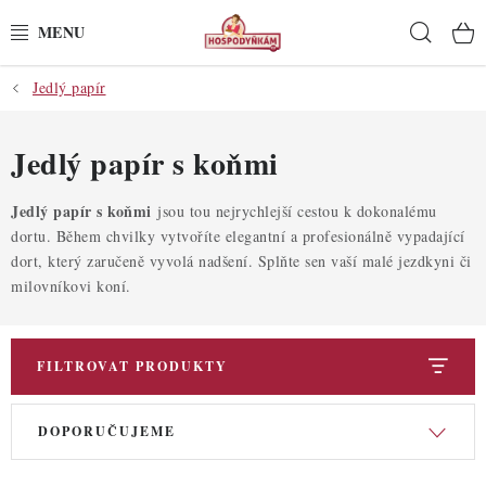
Přejít
Hleda
na
obsah
Jedlý papír
POTŘEBY
POMŮCKY
Jedlý papír s koňmi
SUROVINY
Jedlý papír s koňmi
jsou tou nejrychlejší cestou k dokonalému
dortu. Během chvilky vytvoříte elegantní a profesionálně vypadající
dort, který zaručeně vyvolá nadšení. Splňte sen vaší malé jezdkyni či
DEKORACE
milovníkovi koní.
PRO OSLAVY
FILTROVAT PRODUKTY
DO KUCHYNĚ
V
Ř
POCHUTINY
DOPORUČUJEME
ý
a
p
z