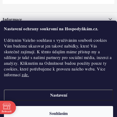
Z
á
Informace
p
a
Nastavení ochrany soukromí na Hospodyňkám.cz.
Nepřevzetí zásilky na dobírku
O nás
t
Obchodní podmínky
Udělením Vašeho souhlasu s využíváním souborů cookies
í
Historie
O nákupu
Vám budeme ukazovat jen takové nabídky, které Vás
Hodnocení obchodu
skutečně zajímají. K těmto údajům máme přístup my a
Kontakty
Reklamace a vratky
sdílíme je také s našimi partnery pro sociální média, inzerci a
Blog
analýzy. Kliknutím na Odmítnout budou použity pouze ty
cookies, které potřebujeme k provozu našeho webu. Více
Moje objednávka
Výdejní místa
informací
zde.
Podmínky ochrany osobních údajů
Cookies
Nastavení
Vydělávejte s námi
Copyright 2026
Hospodyňkám.cz
. Všechna práva vyhrazena.
Upravit nastavení
cookies
Velkoobchod
Zobrazit
Souhlasím
Vytvořil Shoptet