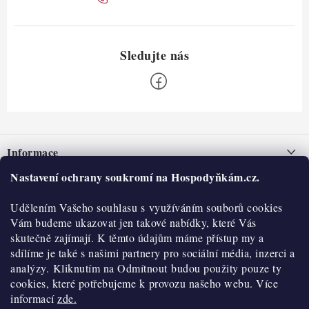
Z
á
Informace
p
a
Nastavení ochrany soukromí na Hospodyňkám.cz.
Nepřevzetí zásilky na dobírku
O nás
t
Obchodní podmínky
Udělením Vašeho souhlasu s využíváním souborů cookies
í
Historie
O nákupu
Vám budeme ukazovat jen takové nabídky, které Vás
Hodnocení obchodu
skutečně zajímají. K těmto údajům máme přístup my a
Kontakty
Reklamace a vratky
sdílíme je také s našimi partnery pro sociální média, inzerci a
Blog
analýzy. Kliknutím na Odmítnout budou použity pouze ty
cookies, které potřebujeme k provozu našeho webu. Více
Moje objednávka
Výdejní místa
informací
zde.