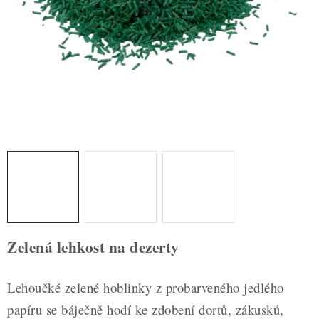
ZDRAVÉ PEČENÍ
DÁRKOVÉ POUKAZY
TÉMATICKÉ PRODUKTY
PROFI BALENÍ
NOVÉ ZBOŽÍ
ZNAČKY
Nepřevzetí zásilky na dobírku
Obchodní podmínky
Zelená lehkost na dezerty
Hodnocení obchodu
Blog
Moje objednávka
Podmínky ochrany osobních údajů
Lehoučké zelené hoblinky z probarveného jedlého
papíru se báječně hodí ke zdobení dortů, zákusků,