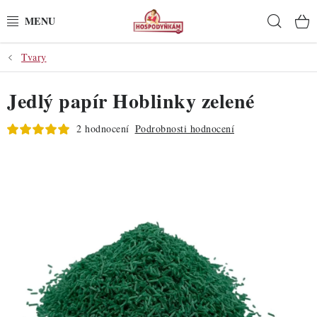
Přejít
Hleda
na
obsah
Tvary
POTŘEBY
Jedlý papír Hoblinky zelené
POMŮCKY
2 hodnocení
Podrobnosti hodnocení
SUROVINY
DEKORACE
PRO OSLAVY
DO KUCHYNĚ
POCHUTINY