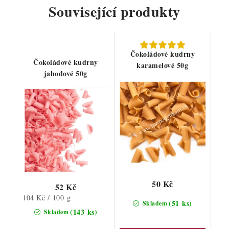
Související produkty
Čokoládové kudrny
Čokoládové kudrny
karamelové 50g
jahodové 50g
50 Kč
52 Kč
Měrná
104 Kč / 100 g
(51 ks)
Skladem
cena:
(143 ks)
Skladem