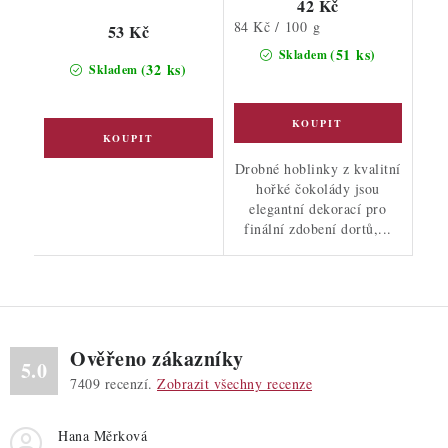
42 Kč
Měrná
84 Kč / 100 g
53 Kč
cena:
(51 ks)
Skladem
(32 ks)
Skladem
Drobné hoblinky z kvalitní
hořké čokolády jsou
elegantní dekorací pro
finální zdobení dortů,...
Ověřeno zákazníky
5.0
7409
recenzí.
Zobrazit všechny recenze
Hana Měrková