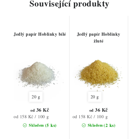
Související produkty
Jedlý papír Hoblinky bílé
Jedlý papír Hoblinky
žluté
20 g
20 g
36 Kč
36 Kč
od
od
Měrná
Měrná
od 158 Kč / 100 g
od 158 Kč / 100 g
cena:
cena:
(5 ks)
(2 ks)
Skladem
Skladem