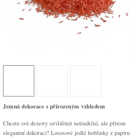
ZDRAVÉ PEČENÍ
DÁRKOVÉ POUKAZY
TÉMATICKÉ PRODUKTY
PROFI BALENÍ
NOVÉ ZBOŽÍ
ZNAČKY
Nepřevzetí zásilky na dobírku
Obchodní podmínky
Jemná dekorace s přirozeným vzhledem
Hodnocení obchodu
Blog
Moje objednávka
Podmínky ochrany osobních údajů
Chcete své dezerty ozvláštnit netradiční, ale přitom
elegantní dekorací? Lososové jedlé hoblinky z papíru