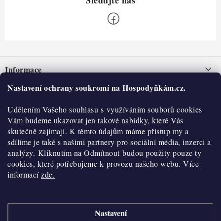
Z
á
Informace
p
a
Nastavení ochrany soukromí na Hospodyňkám.cz.
Nepřevzetí zásilky na dobírku
O nás
t
Obchodní podmínky
Udělením Vašeho souhlasu s využíváním souborů cookies
í
Historie
O nákupu
Vám budeme ukazovat jen takové nabídky, které Vás
Hodnocení obchodu
skutečně zajímají. K těmto údajům máme přístup my a
Kontakty
Reklamace a vratky
sdílíme je také s našimi partnery pro sociální média, inzerci a
Blog
analýzy. Kliknutím na Odmítnout budou použity pouze ty
cookies, které potřebujeme k provozu našeho webu. Více
Moje objednávka
Výdejní místa
informací
zde.
Podmínky ochrany osobních údajů
Cookies
Nastavení
Vydělávejte s námi