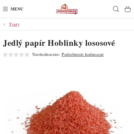
Přejít
Hleda
na
obsah
Tvary
POTŘEBY
Jedlý papír Hoblinky lososové
POMŮCKY
Neohodnoceno
Podrobnosti hodnocení
SUROVINY
DEKORACE
PRO OSLAVY
DO KUCHYNĚ
POCHUTINY