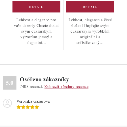
Lehkost a elegance pro
Lehkost, elegance a čisté
vaše dezerty Chcete dodat
složení Dopřejte svým
svým cukrářským
cukrářským výrobkům
výtvorům jemný a
originální a
elegantní...
sofistikovaný...
Ověřeno zákazníky
5.0
7408
recenzí.
Zobrazit všechny recenze
Veronika Gazurova