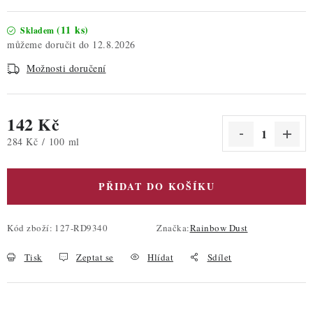
(11 ks)
Skladem
12.8.2026
Možnosti doručení
142 Kč
Měrná cena:
284 Kč / 100 ml
PŘIDAT DO KOŠÍKU
Kód zboží:
127-RD9340
Značka:
Rainbow Dust
Tisk
Zeptat se
Hlídat
Sdílet