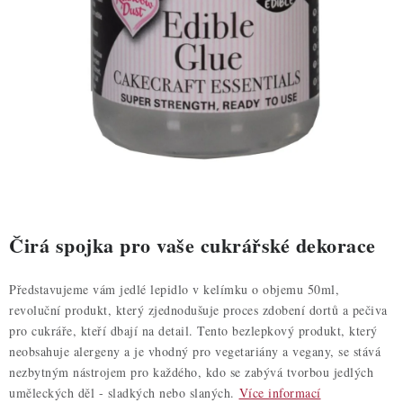
ZDRAVÉ PEČENÍ
DÁRKOVÉ POUKAZY
TÉMATICKÉ PRODUKTY
PROFI BALENÍ
NOVÉ ZBOŽÍ
ZNAČKY
Čirá spojka pro vaše cukrářské dekorace
Nepřevzetí zásilky na dobírku
Obchodní podmínky
Představujeme vám jedlé lepidlo v kelímku o objemu 50ml,
revoluční produkt, který zjednodušuje proces zdobení dortů a pečiva
Hodnocení obchodu
Blog
Moje objednávka
pro cukráře, kteří dbají na detail. Tento bezlepkový produkt, který
Podmínky ochrany osobních údajů
neobsahuje alergeny a je vhodný pro vegetariány a vegany, se stává
nezbytným nástrojem pro každého, kdo se zabývá tvorbou jedlých
uměleckých děl - sladkých nebo slaných.
Více informací