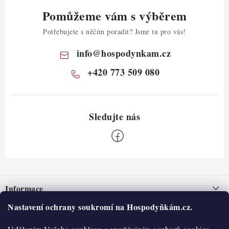
Pomůžeme vám s výběrem
Potřebujete s něčím poradit? Jsme tu pro vás!
info
@
hospodynkam.cz
+420 773 509 080
Z
á
Informace
p
a
Nastavení ochrany soukromí na Hospodyňkám.cz.
Nepřevzetí zásilky na dobírku
O nás
t
Obchodní podmínky