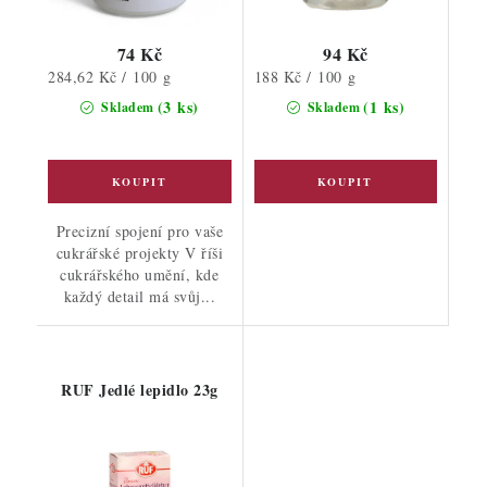
74 Kč
94 Kč
Měrná
Měrná
284,62 Kč / 100 g
188 Kč / 100 g
cena:
cena:
(3 ks)
(1 ks)
Skladem
Skladem
Precizní spojení pro vaše
cukrářské projekty V říši
cukrářského umění, kde
každý detail má svůj...
RUF Jedlé lepidlo 23g