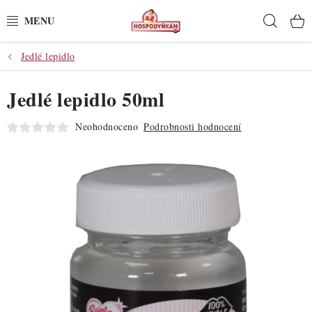
Přejít
Hleda
na
obsah
Jedlé lepidlo
POTŘEBY
Jedlé lepidlo 50ml
POMŮCKY
Neohodnoceno
Podrobnosti hodnocení
SUROVINY
DEKORACE
PRO OSLAVY
DO KUCHYNĚ
POCHUTINY