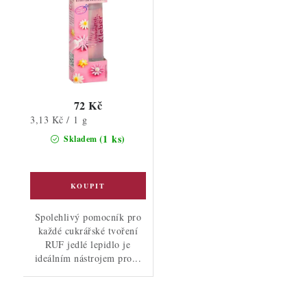
72 Kč
Měrná
3,13 Kč / 1 g
cena:
(1 ks)
Skladem
Spolehlivý pomocník pro
každé cukrářské tvoření
RUF jedlé lepidlo je
ideálním nástrojem pro...